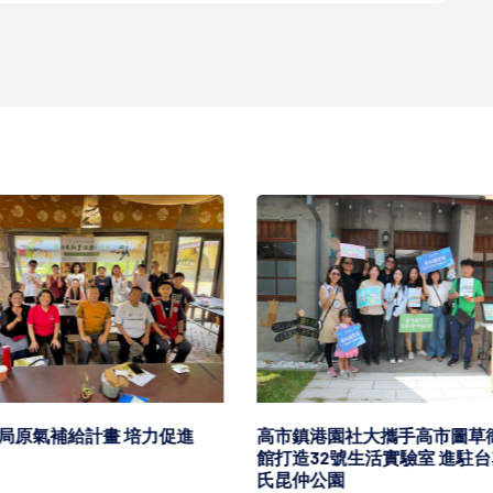
港園社大攜手高市圖草衙分
高雄郵局邀美濃憨兒窯庇護員
2號生活實驗室 進駐台塑王
寫明信片感恩父親家人師長提
公園
節