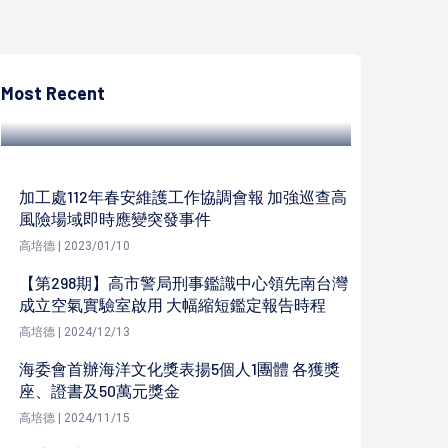
高培德
民政局111年市民集團婚禮衛武營榕樹廣場舉
行 領先全台設置虛擬實境攝影棚
Most Recent
高培德 | 2022/12/03
加工處112年春安維護工作協調會報 加強巡查高
風險場域即時應變突發事件
高培德 | 2023/01/10
【第298期】高市警局刑事鑑識中心領先南台灣
成立空氣實驗室啟用 大幅縮短鑑定報告時程
高培德 | 2024/12/13
海委會首辦海洋文化獎表揚5個人1團體 各獲獎
座、證書及50萬元獎金
高培德 | 2024/11/15