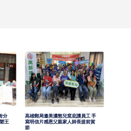
工 手
知名電台為期兩天 2026 第七屆港
高市經
前賀
都好聲音 串流音樂播報主持精進聲
證機構推
音魅力
學員喜