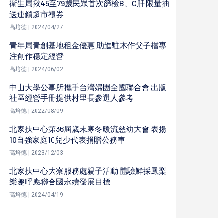
衛生局揪45至79歲民眾首次篩檢B、C肝 限量抽
送連鎖超市禮券
高培德 | 2024/04/27
青年局青創基地租金優惠 助進駐木作父子檔專
注創作穩定經營
高培德 | 2024/06/02
中山大學公事所攜手台灣婦團全國聯合會 出版
社區經營手冊提供村里長參選人參考
高培德 | 2022/08/09
北家扶中心第36屆歲末寒冬暖流慈幼大會 表揚
10自強家庭10兒少代表捐贈公務車
高培德 | 2023/12/03
北家扶中心大寮服務處親子活動 體驗鮮採鳳梨
樂趣呼應聯合國永續發展目標
高培德 | 2024/04/19