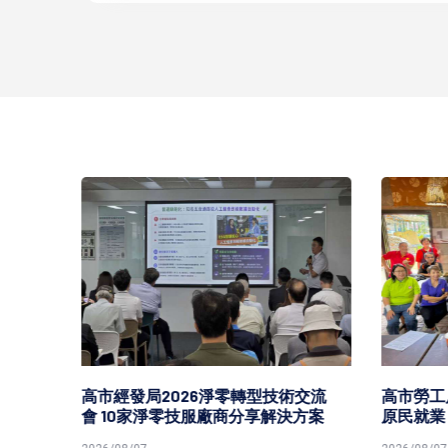
術交流
高市勞工局原氣補給計畫 培力促進
高市鎮
決方案
原民就業
館打造3
氏昆仲