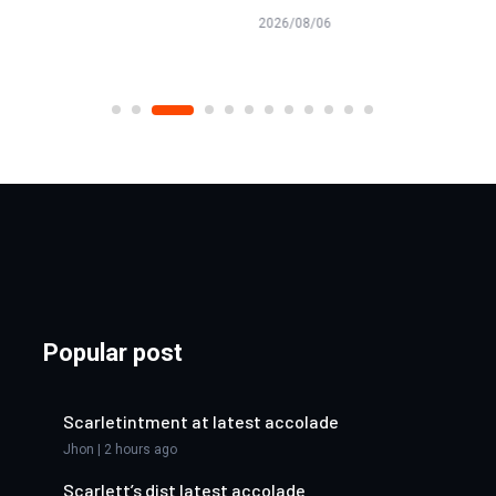
6
2026/08/06
Popular post
Scarletintment at latest accolade
Jhon | 2 hours ago
Scarlett’s dist latest accolade