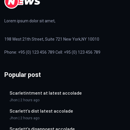
Lorem ipsum dolor sit amet,
198 West 21th Street, Suite 721 New York,NY 10010
Phone: +95 (0) 123 456 789 Cell: +95 (0) 123 456 789
Popular post
Scarletintment at latest accolade
Jhon | 2 hours ago
Scarlett’s dist latest accolade
Jhon | 2 hours ago
Scarlett’s disappoest accolade