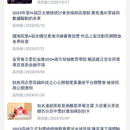
高培德 | 2025/10/17
2023年第14屆亞太燃燒研討會首移師高展館 聚焦邁向零碳與
數據驅動的未來
高培德 | 2023/05/15
國海院第4屆全國兒童海洋繪畫賽頒獎 作品上架活動官網開放
各界聆賞
高培德 | 2023/07/21
金管會主委彭金隆2024南方領袖教育學院 暢談建立安全與發
展並進新金融市場
高培德 | 2024/09/06
財政局左營高鐵科技之心公辦都更案廉政平台聯繫會 確保招
商公開透明
高培德 | 2024/01/26
知名連鎖茶飲新推酪梨草莓甘露 大容量分享壺
贈百分百中獎好運加碼刮刮卡
高培德 | 2026/02/09
2023高雄立式划槳繞標挑戰賽愛河水域登場 陳其邁下場體驗