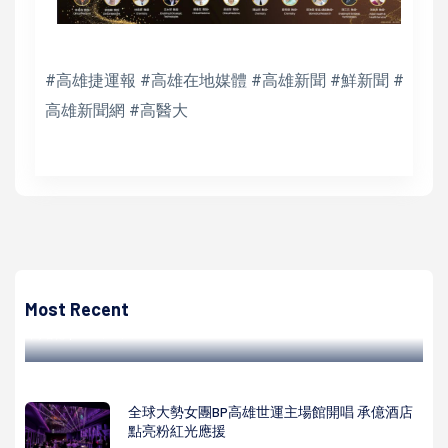
#高雄捷運報 #高雄在地媒體 #高雄新聞 #鮮新聞 #
高雄新聞網 #高醫大
高培德
高市第100家日照中心進駐小港區大林蒲揭牌啟用 嘉惠34名
失能失智長者
Most Recent
高培德 | 2022/10/17
全球大勢女團BP高雄世運主場館開唱 承億酒店
點亮粉紅光應援