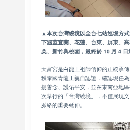
▲本次台灣繞境以全台七站巡境方式進行
下涵蓋宜蘭、花蓮、台東、屏東、高
栗、新竹與桃園，最終於 10 月 4 
天富宮是白龍王祖師信仰的正統承傳中
獲泰國青龍王親自認證，確認現任為
揚善念、護佑平安，並在東南亞地區
次舉行的「台灣繞境」，不僅展現文
脈絡的重要延伸。