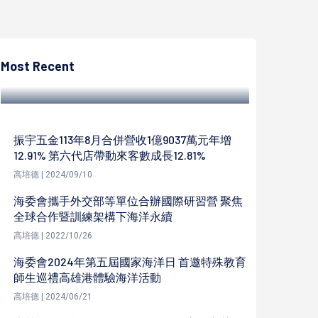
高培德
高市萬安46 號演習 高鐵左營站同步實施站內
交管籲請旅客配合
Most Recent
高培德 | 2023/07/18
振宇五金113年8月合併營收1億9037萬元年增
12.91% 第六代店帶動來客數成長12.81%
高培德 | 2024/09/10
海委會攜手外交部等單位合辦國際研習營 聚焦
全球合作暨訓練架構下海洋永續
高培德 | 2022/10/26
海委會2024年第五屆國家海洋日 首邀特殊教育
師生巡禮高雄港體驗海洋活動
高培德 | 2024/06/21