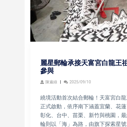
麗星郵輪承接天富宮白龍王祖
參與
陳遍綠
2025/09/10
繞境活動首次結合郵輪！天富宮白龍王祖
正式啟動，依序南下涵蓋宜蘭、花蓮
彰化、台中、苗栗、新竹與桃園，最終於
輪則以「海」為路，由旗下探索星號