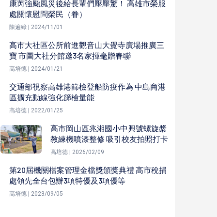
康芮強颱風災後給長輩們壓壓驚！ 高雄市榮服
處關懷慰問榮民（眷）
陳遍綠 | 2024/11/01
高市大社區公所前進觀音山大覺寺廣場推廣三
寶 市圖大社分館邀3名家揮毫贈春聯
高培德 | 2024/01/21
交通部視察高雄港篩檢登船防疫作為 中島商港
區擴充動線強化篩檢量能
高培德 | 2022/01/25
高市岡山區兆湘國小中興號螺旋槳
教練機噴漆整修 吸引校友拍照打卡
高培德 | 2026/02/09
第20屆機關檔案管理金檔獎頒獎典禮 高市稅捐
處領先全台包辦3項特優及3項優等
高培德 | 2023/09/05