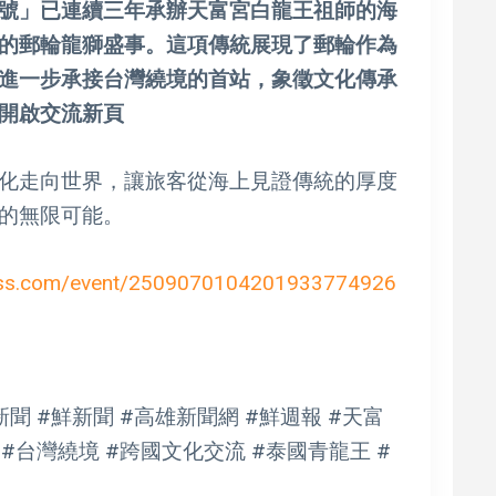
號」已連續三年承辦天富宮白龍王祖師的海
的郵輪龍獅盛事。這項傳統展現了郵輪作為
進一步承接台灣繞境的首站，象徵文化傳承
開啟交流新頁
化走向世界，讓旅客從海上見證傳統的厚度
的無限可能。
ass.com/event/2509070104201933774926
聞 #鮮新聞 #高雄新聞網 #鮮週報 #天富
#台灣繞境 #跨國文化交流 #泰國青龍王 #