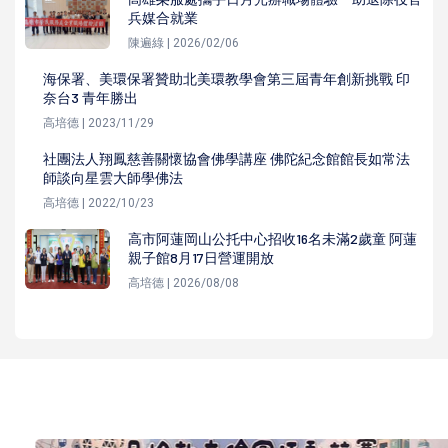
兵媒合就業
陳遍綠 | 2026/02/06
海保署、美環保署贊助北美環教學會第三屆青年創新挑戰 印
奈台3 青年勝出
高培德 | 2023/11/29
社團法人翔鳳慈善關懷協會佛學講座 佛陀紀念館館長如常法
師談向星雲大師學佛法
高培德 | 2022/10/23
高市阿蓮岡山公托中心招收16名未滿2歲童 阿蓮
親子館8月17日營運開放
高培德 | 2026/08/08