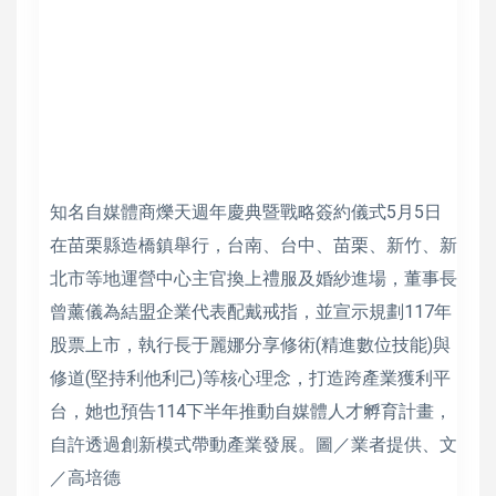
知名自媒體商爍天週年慶典暨戰略簽約儀式5月5日
在苗栗縣造橋鎮舉行，台南、台中、苗栗、新竹、新
北市等地運營中心主官換上禮服及婚紗進場，董事長
曾薰儀為結盟企業代表配戴戒指，並宣示規劃117年
股票上市，執行長于麗娜分享修術(精進數位技能)與
修道(堅持利他利己)等核心理念，打造跨產業獲利平
台，她也預告114下半年推動自媒體人才孵育計畫，
自許透過創新模式帶動產業發展。圖／業者提供、文
／高培德