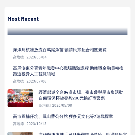
高市旅遊傳播協會參訪澄清湖風景區螢光奇緣秘境 順遊海洋
奇珍園巡禮魚蝦貝類生態
Most Recent
高培德 | 2024/04/13
海洋局核准放流百萬尾魚苗 籲請民眾配合相關規範
高培德 | 2023/05/04
高屏澎東分署青年職發中心職場體驗課程 助離職金融員轉換
跑道投身人工智慧領域
高培德 | 2023/07/06
經濟部邀全台94處市場、夜市參與星市集活動
自備環保杯袋餐具200元換好市套票
高培德 | 2026/05/08
高市圖楠仔坑、鳳山曹公分館 獲多元文化等7遊戲標章
高培德 | 2023/10/13
高雄榮服處攜手日月光辦職場體驗 助退除役官