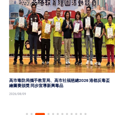
高市毒防局攜手教育局、高市社福慈總2026 港都反毒盃
繪圖賽頒獎 同步宣導新興毒品
2026/08/09