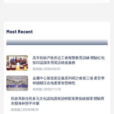
高培德
國貿署攜手貿協前進澎湖海洋地質公園 合辦研討會聚焦搶攻
直播商機
Most Recent
高培德 | 2024/03/21
高市前鎮戶政所志工會報暨教育訓練 體驗紅包
拓印認識常用英語精進服務
高培德 | 2026/02/01
金屬中心製造新定義系列研討會第三場 產官學
研續關注在地產業智慧轉型
高培德 | 2025/11/10
民政局新住民多元文化認知講座談輕鬆落實低碳循環 體驗舊
衣變身杯墊手作樂
高培德 | 2024/08/31