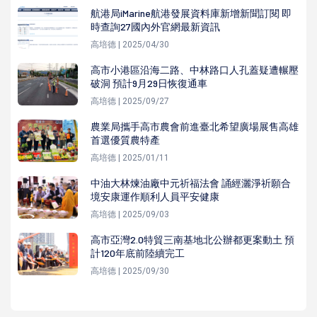
航港局iMarine航港發展資料庫新增新聞訂閱 即
時查詢27國內外官網最新資訊
高培德 | 2025/04/30
高市小港區沿海二路、中林路口人孔蓋疑遭輾壓
破洞 預計9月29日恢復通車
高培德 | 2025/09/27
農業局攜手高市農會前進臺北希望廣場展售高雄
首選優質農特產
高培德 | 2025/01/11
中油大林煉油廠中元祈福法會 誦經灑淨祈願合
境安康運作順利人員平安健康
高培德 | 2025/09/03
高市亞灣2.0特貿三南基地北公辦都更案動土 預
計120年底前陸續完工
高培德 | 2025/09/30