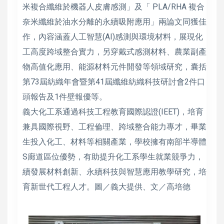
米複合纖維於機器人皮膚感測」及「 PLA/RHA 複合
奈米纖維於油水分離的永續吸附應用」兩論文同獲佳
作，內容涵蓋人工智慧(AI)感測與環境材料，展現化
工高度跨域整合實力，另穿戴式感測材料、農業副產
物高值化應用、能源材料元件開發等領域研究，囊括
第73屆紡織年會暨第41屆纖維紡織科技研討會2件口
頭報告及1件壁報優等。
義大化工系通過科技工程教育國際認證(IEET)，培育
兼具國際視野、工程倫理、跨域整合能力專才，畢業
生投入化工、材料等相關產業，學校擁有南部半導體
S廊道區位優勢，有助提升化工系學生就業競爭力，
續發展材料創新、永續科技與智慧應用教學研究，培
育新世代工程人才。圖／義大提供、文／高培德