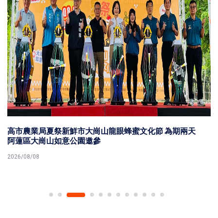
高市農業局夏祭新鮮市大崗山龍眼蜂蜜文化節 為期兩天
阿蓮區大崗山如意公園邀參
2026/08/08