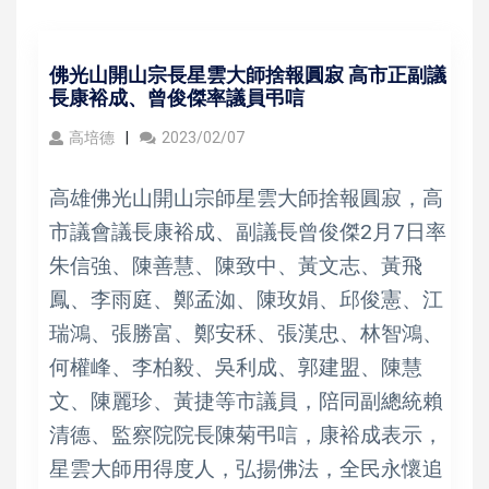
佛光山開山宗長星雲大師捨報圓寂 高市正副議
長康裕成、曾俊傑率議員弔唁
高培德
2023/02/07
高雄佛光山開山宗師星雲大師捨報圓寂，高
市議會議長康裕成、副議長曾俊傑2月7日率
朱信強、陳善慧、陳致中、黃文志、黃飛
鳳、李雨庭、鄭孟洳、陳玫娟、邱俊憲、江
瑞鴻、張勝富、鄭安秝、張漢忠、林智鴻、
何權峰、李柏毅、吳利成、郭建盟、陳慧
文、陳麗珍、黃捷等市議員，陪同副總統賴
清德、監察院院長陳菊弔唁，康裕成表示，
星雲大師用得度人，弘揚佛法，全民永懷追