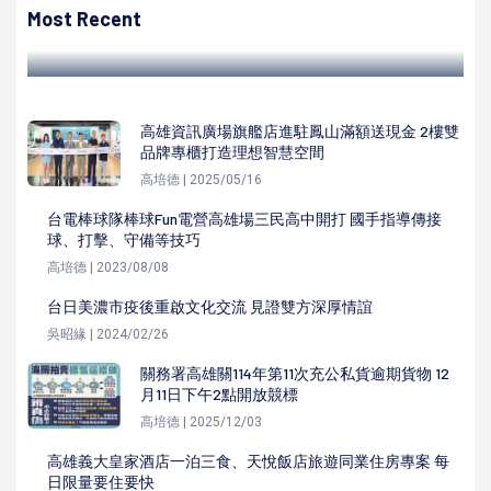
小時
Most Recent
高培德 | 2024/03/05
高雄資訊廣場旗艦店進駐鳳山滿額送現金 2樓雙
品牌專櫃打造理想智慧空間
高培德 | 2025/05/16
台電棒球隊棒球Fun電營高雄場三民高中開打 國手指導傳接
球、打擊、守備等技巧
高培德 | 2023/08/08
台日美濃市疫後重啟文化交流 見證雙方深厚情誼
吳昭緣 | 2024/02/26
關務署高雄關114年第11次充公私貨逾期貨物 12
月11日下午2點開放競標
高培德 | 2025/12/03
高雄義大皇家酒店一泊三食、天悅飯店旅遊同業住房專案 每
日限量要住要快