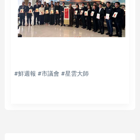
#鮮週報 #市議會 #星雲大師
高培德
勞工局113年首梯產合職訓班開課 6職類150名學員受訓684