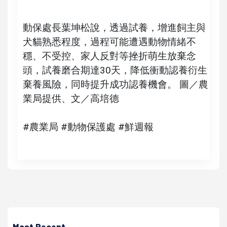
動保處長葉坤松說，透過試養，增進飼主與
犬貓熟悉程度，過程可能遭遇動物情緒不
穩、不受控、家人反對等挫折萌生放棄念
頭，試養磨合期達30天，降低衝動認養衍生
棄養風險，同時提升成功認養機會。 圖／農
業局提供、文／高培德
#農業局 #動物保護處 #鮮週報
高培德
中華安得烈慈善協會第三屆永續食代著色比賽頒獎 表揚幼兒
園童、國小一、二年級生