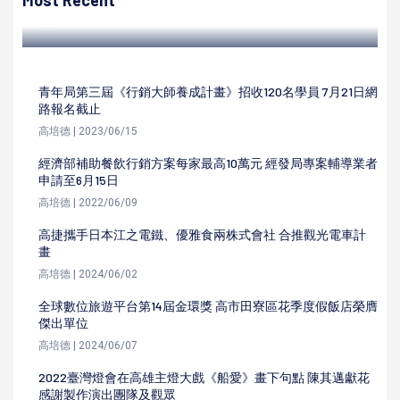
Most Recent
高培德 | 2024/05/25
青年局第三屆《行銷大師養成計畫》招收120名學員 7月21日網
路報名截止
高培德 | 2023/06/15
經濟部補助餐飲行銷方案每家最高10萬元 經發局專案輔導業者
申請至6月15日
高培德 | 2022/06/09
高捷攜手日本江之電鐵、優雅食兩株式會社 合推觀光電車計
畫
高培德 | 2024/06/02
全球數位旅遊平台第14屆金環獎 高市田寮區花季度假飯店榮膺
傑出單位
高培德 | 2024/06/07
2022臺灣燈會在高雄主燈大戲《船愛》畫下句點 陳其邁獻花
感謝製作演出團隊及觀眾