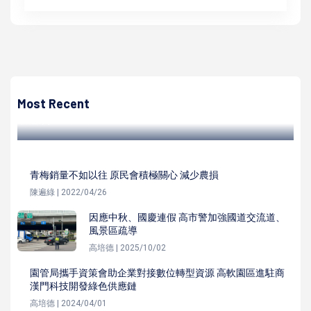
陳遍綠
高雄國際觀光不遺餘力！觀光局攜手國際夥伴 搶攻東北亞與
東南亞觀光市場
Most Recent
陳遍綠 | 2024/12/19
青梅銷量不如以往 原民會積極關心 減少農損
陳遍綠 | 2022/04/26
因應中秋、國慶連假 高市警加強國道交流道、
風景區疏導
高培德 | 2025/10/02
園管局攜手資策會助企業對接數位轉型資源 高軟園區進駐商
漢門科技開發綠色供應鏈
高培德 | 2024/04/01