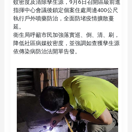
蚊密度及清除孳生源，9月6日召開區級前進
指揮中心會議後鎖定個案住處周邊400公尺
執行戶外噴藥防治，全面防堵疫情擴散蔓
延。
衛生局呼籲市民加強落實巡、倒、清、刷，
降低社區病媒蚊密度，並強調如查獲孳生源
依傳染病防治法開單告發。