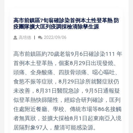
高市前鎮區7旬翁確診染首例本土性登革熱 防
疫團隊擴大匡列疫調採檢清除孳生源
高培德
2022/09/06
高市前鎮區約70歲老翁9月6日確診染111 年
首例本土登革熱，個案8月29日出現發燒、
頭痛、全身酸痛、四肢骨頭痛、噁心嘔吐、
食慾不振等症狀，8月29日診所就醫症狀仍
未改善，8月31日醫院急診，9月5日通報疑
似登革熱快篩陽性，經綜合研判確診，匡列
住處附近餐廳、學校、傳統市場等86名接觸
者無異狀，並擴大採檢8月1日起東南亞入境
居隔對象97人，釐清可能感染源。