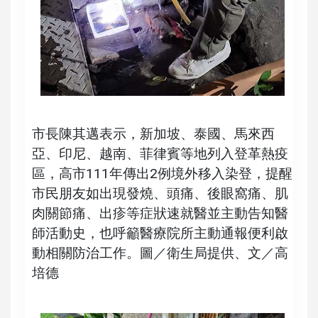
市長陳其邁表示，新加坡、泰國、馬來西
亞、印尼、越南、菲律賓等地列入登革熱疫
區，高市111年傳出2例境外移入染登，提醒
市民朋友如出現發燒、頭痛、後眼窩痛、肌
肉關節痛、出疹等症狀速就醫並主動告知醫
師活動史，也呼籲醫療院所主動通報便利啟
動相關防治工作。圖／衛生局提供、文／高
培德