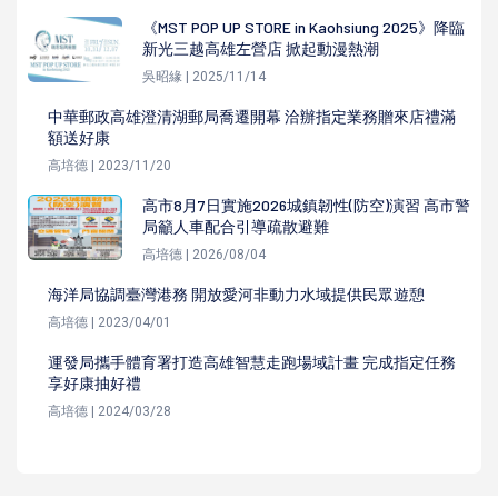
《MST POP UP STORE in Kaohsiung 2025》降臨
新光三越高雄左營店 掀起動漫熱潮
吳昭緣 | 2025/11/14
中華郵政高雄澄清湖郵局喬遷開幕 洽辦指定業務贈來店禮滿
額送好康
高培德 | 2023/11/20
高市8月7日實施2026城鎮韌性(防空)演習 高市警
局籲人車配合引導疏散避難
高培德 | 2026/08/04
海洋局協調臺灣港務 開放愛河非動力水域提供民眾遊憩
高培德 | 2023/04/01
運發局攜手體育署打造高雄智慧走跑場域計畫 完成指定任務
享好康抽好禮
高培德 | 2024/03/28