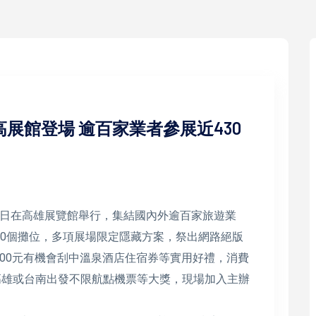
高展館登場 逾百家業者參展近430
至18 日在高雄展覽館舉行，集結國內外逾百家旅遊業
30個攤位，多項展場限定隱藏方案，祭出網路絕版
5000元有機會刮中溫泉酒店住宿券等實用好禮，消費
、高雄或台南出發不限航點機票等大獎，現場加入主辦