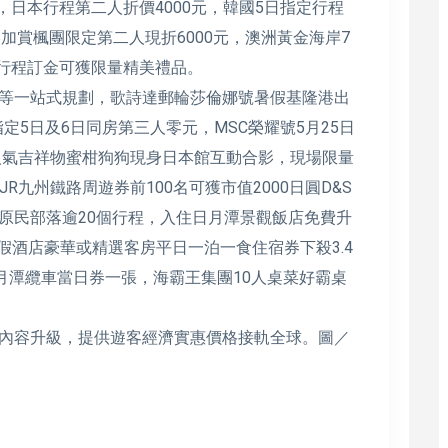
，日本行程第二人折價4000元，韓國5日指定行程
，美加賞楓團限定第二人現折6000元，澳洲黃金海岸7
選行程訂金可獲限量精美禮品。
等一站式規劃，歌詩達郵輪莎倫娜號暑假基隆港出
指定5日及6日同房第三人零元，MSC榮耀號5月25日
超人氣吉祥物蜜柑狗狗現身日本館互動合影，現場限量
JR九州鐵路周遊券前100名可獲市值2000日圓D&S
原民部落逾20個行程，入住日月潭景觀飯店免費升
度假酒店豪華或精選客房平日一泊一食住宿券下殺3.4
月潭纜車當日券一張，海霸王集團10人桌菜好霸桌
內容升級，提供遊客經濟實惠價格接軌全球。圖／