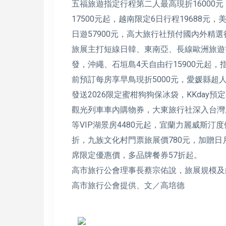
五福旅遊指定行程第二人最高現折16000元
17500元起，越南限定6日行程19688元
日遊57900元，高大旅行社預付國內外精
旅展主打短線日韓、東南亞、長線歐洲旅遊
發，沖繩、石垣島4天自由行15900元起，
前預訂每房享早鳥現折5000元，愛媛縣
發送2026限定蜜柑狗狗保冰袋，KKday預定
觀光列車車內購物券，大東旅行社深入台灣
等VIP湖景房4480元起，宜蘭力麗威斯汀
折，九族文化村門票旅展價780元，加贈日
席限定優惠價，多品牌餐券57折起。
高市旅行公會理事長蔡宗佑說，旅展規模及
高市旅行公會提供、文／高培德