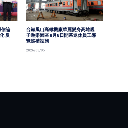
誠信論
台鐵鳳山高雄機廠華麗變身高雄親
高市農
化 反
子遊樂園區 8月8日開幕退休員工導
導 屏
覽巡禮設施
對防治
2026/08/05
2026/08/