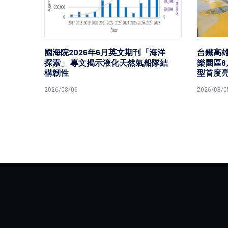
分享
國海院2026年6月英文期刊「海洋
台鐵高
框思
探索」 專文揭示液化天然氣船隊結
樂園區8
構韌性
型首度
2026/08/06
2026/08/0