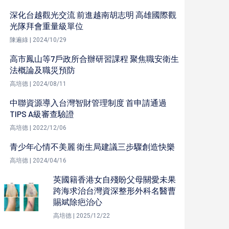
深化台越觀光交流 前進越南胡志明 高雄國際觀
光隊拜會重量級單位
陳遍綠 | 2024/10/29
高市鳳山等7戶政所合辦研習課程 聚焦職安衛生
法概論及職災預防
高培德 | 2024/08/11
中聯資源導入台灣智財管理制度 首申請通過
TIPS A級審查驗證
高培德 | 2022/12/06
青少年心情不美麗 衛生局建議三步驟創造快樂
高培德 | 2024/04/16
英國籍香港女自殘盼父母關愛未果
跨海求治台灣資深整形外科名醫曹
賜斌除疤治心
高培德 | 2025/12/22