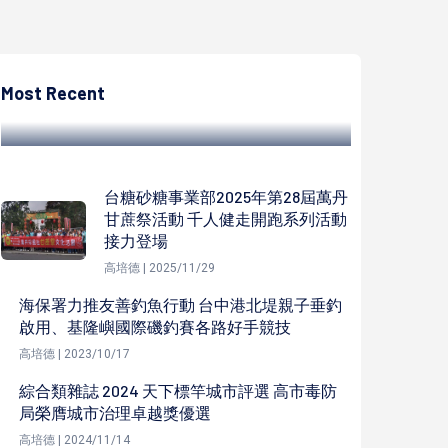
高培德
經發局春節稽查輔導逾400家餐飲業 要求落
實加嚴防疫規範
Most Recent
高培德 | 2022/01/29
台糖砂糖事業部2025年第28屆萬丹
甘蔗祭活動 千人健走開跑系列活動
接力登場
高培德 | 2025/11/29
海保署力推友善釣魚行動 台中港北堤親子垂釣
啟用、基隆嶼國際磯釣賽各路好手競技
高培德 | 2023/10/17
綜合類雜誌 2024 天下標竿城市評選 高市毒防
局榮膺城市治理卓越獎優選
高培德 | 2024/11/14