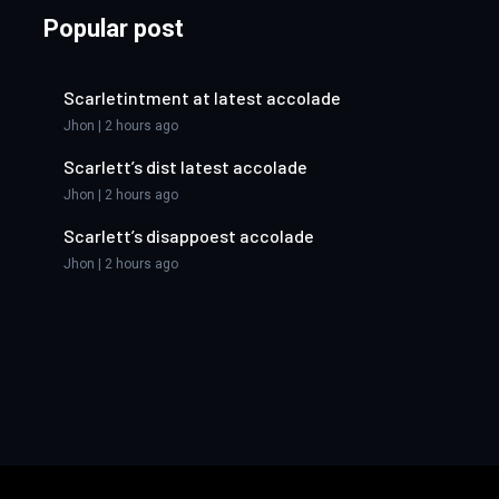
Popular post
Scarletintment at latest accolade
Jhon | 2 hours ago
Scarlett’s dist latest accolade
Jhon | 2 hours ago
Scarlett’s disappoest accolade
Jhon | 2 hours ago