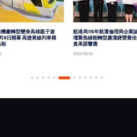
雄機廠轉型變身高雄親子遊
航港局115年航運倫理與企業
月8日開幕 高捷黃線列車模
壇聚焦綠能轉型廉潔經營最佳
亮相
貪承諾響應
5
2026/08/05