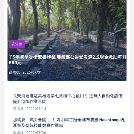
高培德
115年初旱災衝擊養蜂業 農業部公告受災滿2成現金救助每群
550元
高培德 | 2026/07/31
長榮海運進駐高雄港第七貨櫃中心啟用 引進無人自動化設備
提升港埠作業量能
高培德 | 2023/08/14
那瑪夏「瑪力全開 」！ 為明年主辦全國布農族 Malahtangia射
耳祭及傳統技能競賽作準備
陳遍綠 | 2023/05/26