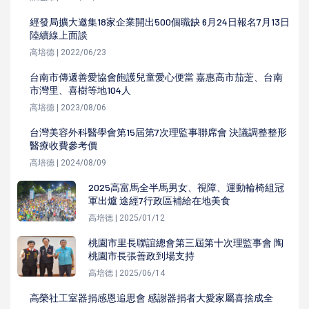
經發局擴大邀集18家企業開出500個職缺 6月24日報名7月13日
陸續線上面談
高培德 | 2022/06/23
台南市傳遞善愛協會飽護兒童愛心便當 嘉惠高市茄萣、台南
市灣里、喜樹等地104人
高培德 | 2023/08/06
台灣美容外科醫學會第15屆第7次理監事聯席會 決議調整整形
醫療收費參考價
高培德 | 2024/08/09
2025高富馬全半馬男女、視障、運動輪椅組冠
軍出爐 途經7行政區補給在地美食
高培德 | 2025/01/12
桃園市里長聯誼總會第三屆第十次理監事會 陶
桃園市長張善政到場支持
高培德 | 2025/06/14
高榮社工室器捐感恩追思會 感謝器捐者大愛家屬喜捨成全