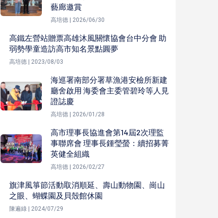
藝廊邀賞
高培德 | 2026/06/30
高鐵左營站贈票高雄沐風關懷協會台中分會 助
弱勢學童造訪高市知名景點圓夢
高培德 | 2023/08/03
海巡署南部分署草漁港安檢所新建
廳舍啟用 海委會主委管碧玲等人見
證誌慶
高培德 | 2026/01/28
高市理事長協進會第14屆2次理監
事聯席會 理事長鍾瑩螢：續招募菁
英健全組織
高培德 | 2026/02/27
旗津風箏節活動取消順延、壽山動物園、崗山
之眼、蝴蝶園及貝殼館休園
陳遍綠 | 2024/07/29