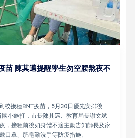
T疫苗 陳其邁提醒學生勿空腹熬夜不
到校接種BNT疫苗，5月30日優先安排後
 所國小施打，市長陳其邁、教育局長謝文斌
夜，接種前後如身體不適主動告知師長及家
戴口罩、肥皂勤洗手等防疫措施。