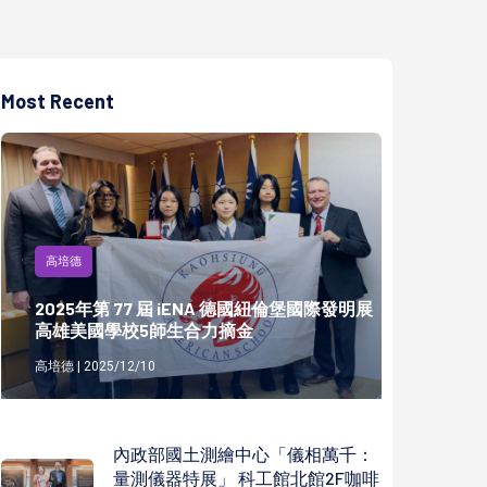
Most Recent
高培德
2025年第 77 屆 iENA 德國紐倫堡國際發明展
高雄美國學校5師生合力摘金
高培德 | 2025/12/10
內政部國土測繪中心「儀相萬千：
量測儀器特展」 科工館北館2F咖啡