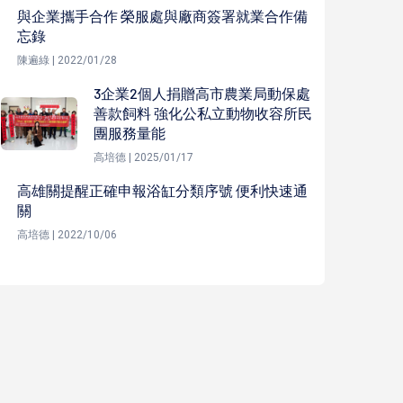
與企業攜手合作 榮服處與廠商簽署就業合作備
忘錄
陳遍綠 | 2022/01/28
3企業2個人捐贈高市農業局動保處
善款飼料 強化公私立動物收容所民
團服務量能
高培德 | 2025/01/17
高雄關提醒正確申報浴缸分類序號 便利快速通
關
高培德 | 2022/10/06