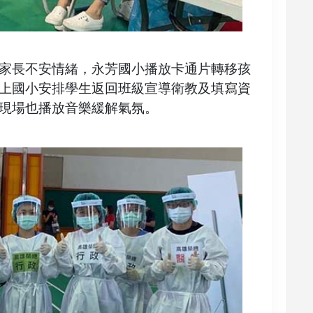
家長不安情緒，永芳國小播放卡通片轉移孩
上國小安排學生返回班級宣導衛教及填寫資
現場也播放音樂緩解氣氛。