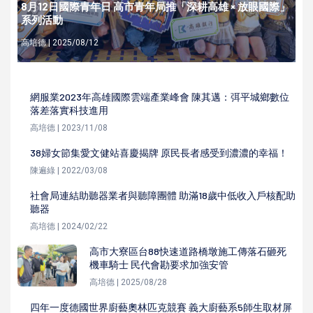
8月12日國際青年日 高市青年局推「深耕高雄 × 放眼國際」
系列活動
高培德 | 2025/08/12
網服業2023年高雄國際雲端產業峰會 陳其邁：弭平城鄉數位
落差落實科技進用
高培德 | 2023/11/08
38婦女節集愛文健站喜慶揭牌 原民長者感受到濃濃的幸福！
陳遍綠 | 2022/03/08
社會局連結助聽器業者與聽障團體 助滿18歲中低收入戶核配助
聽器
高培德 | 2024/02/22
高市大寮區台88快速道路橋墩施工傳落石砸死
機車騎士 民代會勘要求加強安管
高培德 | 2025/08/28
四年一度德國世界廚藝奧林匹克競賽 義大廚藝系5師生取材屏