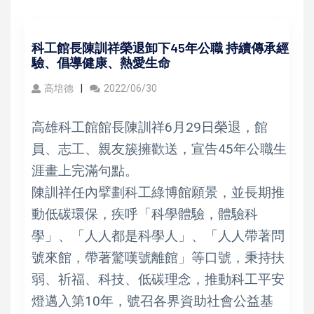
科工館長陳訓祥榮退卸下45年公職 持續傳承經
驗、倡導健康、熱愛生命
高培德
2022/06/30
高雄科工館館長陳訓祥6月29日榮退，館
員、志工、親友簇擁歡送，宣告45年公職生
涯畫上完滿句點。
陳訓祥任內擘劃科工綠博館願景，並長期推
動低碳環保，疾呼「科學體驗，體驗科
學」、「人人都是科學人」、「人人帶著問
號來館，帶著驚嘆號離館」等口號，秉持扶
弱、祈福、科技、低碳理念，推動科工平安
燈邁入第10年，號召各界資助社會公益基