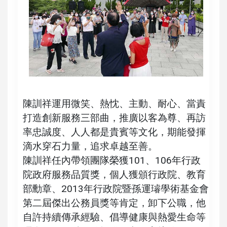
陳訓祥運用微笑、熱忱、主動、耐心、當責
打造創新服務三部曲，推廣以客為尊、再訪
率忠誠度、人人都是貴賓等文化，期能發揮
滴水穿石力量，追求卓越至善。
陳訓祥任內帶領團隊榮獲101、106年行政
院政府服務品質獎，個人獲頒行政院、教育
部勳章、2013年行政院暨孫運璿學術基金會
第二屆傑出公務員獎等肯定，卸下公職，他
自許持續傳承經驗、倡導健康與熱愛生命等