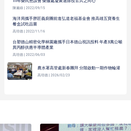
111年榮民懇談會 榮服處凝聚退除役官兵之向心
陳遍綠 | 2022/09/15
海洋局攜手胖匠義廚團前進弘道老福基金會 推高雄五寶養生
餐盒試吃品嘗
高培德 | 2022/11/16
台塑德山精密化學林園廠攜手日本德山視訊投料 年產3萬公噸
異丙醇供應半導體產業
高培德 | 2022/06/03
農水署高管處新春團拜 分階啟動一期作物輪灌
高培德 | 2026/02/23