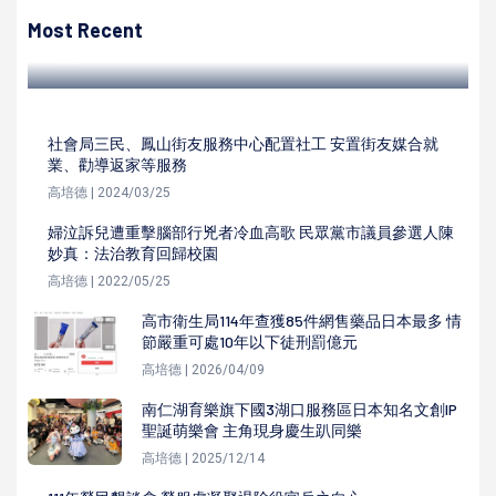
經發局攜手高科大首辦實務研習班 聚焦航太板金成形與多軸
加工應用歡喜結訓
Most Recent
高培德 | 2022/07/28
社會局三民、鳳山街友服務中心配置社工 安置街友媒合就
業、勸導返家等服務
高培德 | 2024/03/25
婦泣訴兒遭重擊腦部行兇者冷血高歌 民眾黨市議員參選人陳
妙真：法治教育回歸校園
高培德 | 2022/05/25
高市衛生局114年查獲85件網售藥品日本最多 情
節嚴重可處10年以下徒刑罰億元
高培德 | 2026/04/09
南仁湖育樂旗下國3湖口服務區日本知名文創IP
聖誕萌樂會 主角現身慶生趴同樂
高培德 | 2025/12/14