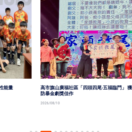
高市旗山廣福社區「四頭四尾‧五福臨門」 獲115年衛福部
防暴金劇獎佳作
2026/08/10