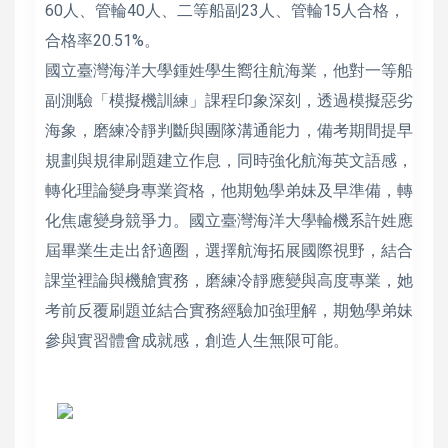
60人、管輪40人、二等船副23人、管輪15人合格，
合格率20.51%。
國立臺灣海洋大學鍾姓學生嚮往航海業，他對一等船
副測驗「模擬機訓練」課程印象深刻，透過模擬惡劣
海象，磨練冷靜判斷與團隊溝通能力，備考期間提早
規劃與規律刷題建立作息，同時強化航海英文語感，
轉化理論變身專業資格，他期勉學弟妹及早準備，轉
化焦慮變身競爭力。國立臺灣海洋大學輪機系許姓應
屆畢業生走出舒適圈，選擇航海拓展國際視野，結合
課堂裡論與機艙實務，磨練冷靜應變與高度專業，她
考前反覆刷題並結合實務經驗加強理解，期勉學弟妹
參與實習體會成就感，創造人生無限可能。