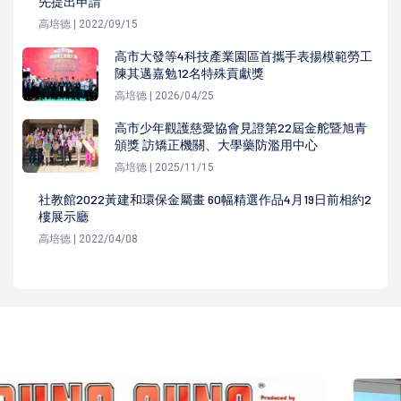
先提出申請
高培德 | 2022/09/15
高市大發等4科技產業園區首攜手表揚模範勞工
陳其邁嘉勉12名特殊貢獻獎
高培德 | 2026/04/25
高市少年觀護慈愛協會見證第22屆金舵暨旭青
頒獎 訪矯正機關、大學藥防濫用中心
高培德 | 2025/11/15
社教館2022黃建和環保金屬畫 60幅精選作品4月19日前相約2
樓展示廳
高培德 | 2022/04/08