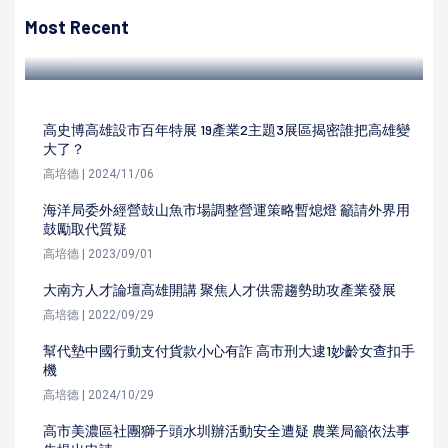
移民署高市第二服務站家庭教育暨法令宣導課程 聚焦台越文
化差異、廉政知識
Most Recent
高培德 | 2024/07/30
高史博高雄設市百年特展 19產業2主題3展區揭密誰把高雄變
大了？
高培德 | 2024/11/06
海洋局委外經營鼓山魚市場調整營運策略暫熄燈 籲請外界用
鼓勵取代質疑
高培德 | 2023/09/01
大南方人才論壇高雄開講 聚焦人才供需趨勢助攻產業發展
高培德 | 2022/09/29
幫代墊中國行動支付貨款小心有詐 高市刑大逮1妙齡女查扣手
機
高培德 | 2024/10/29
高市美濃區社團獅子頭水圳辦活動安全遭疑 農業局籲依法事