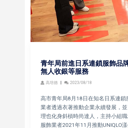
青年局前進日系連鎖服飾品牌
無人收銀等服務
高培德
2023/08/18
高市青年局8月18日在知名日系連
業者透過衣著推動企業永續發展，並
理也化身斜槓時尚達人，主持小組職
服飾業者2021年11月推動UNIQL