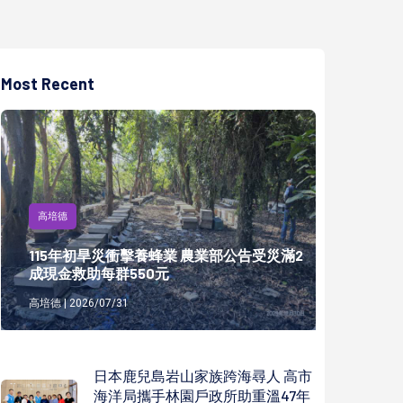
Most Recent
高培德
115年初旱災衝擊養蜂業 農業部公告受災滿2
成現金救助每群550元
高培德 | 2026/07/31
日本鹿兒島岩山家族跨海尋人 高市
海洋局攜手林園戶政所助重溫47年