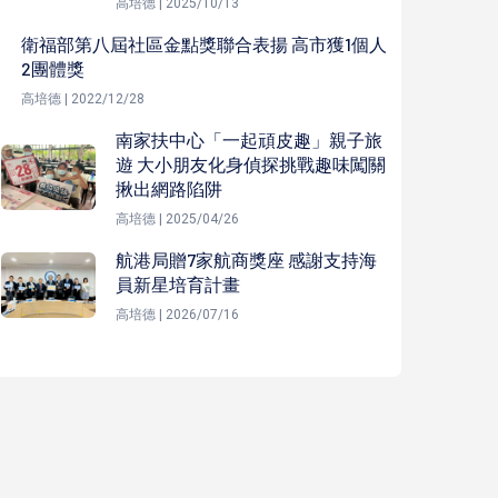
高培德 | 2025/10/13
衛福部第八屆社區金點獎聯合表揚 高市獲1個人
2團體獎
高培德 | 2022/12/28
南家扶中心「一起頑皮趣」親子旅
遊 大小朋友化身偵探挑戰趣味闖關
揪出網路陷阱
高培德 | 2025/04/26
航港局贈7家航商獎座 感謝支持海
員新星培育計畫
高培德 | 2026/07/16