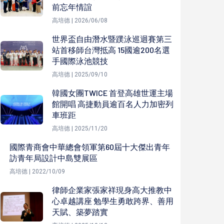
前忘年情誼
高培德 | 2026/06/08
世界盃自由潛水暨蹼泳巡迴賽第三
站首移師台灣抵高 15國逾200名選
手國際泳池競技
高培德 | 2025/09/10
韓國女團TWICE 首登高雄世運主場
館開唱 高捷動員逾百名人力加密列
車班距
高培德 | 2025/11/20
國際青商會中華總會領軍第60屆十大傑出青年
訪青年局設計中島雙展區
高培德 | 2022/10/09
律師企業家張家祥現身高大推教中
心卓越講座 勉學生勇敢跨界、善用
天賦、築夢踏實