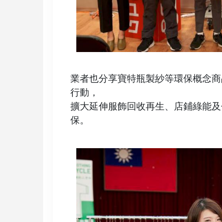
業者也分享寶特瓶製紗等環保概念商
行動，
擴大延伸服飾回收再生、店鋪綠能及
保。