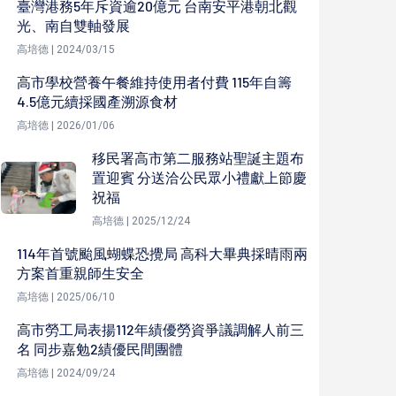
臺灣港務5年斥資逾20億元 台南安平港朝北觀
光、南自雙軸發展
高培德 | 2024/03/15
高市學校營養午餐維持使用者付費 115年自籌
4.5億元續採國產溯源食材
高培德 | 2026/01/06
移民署高市第二服務站聖誕主題布
置迎賓 分送洽公民眾小禮獻上節慶
祝福
高培德 | 2025/12/24
114年首號颱風蝴蝶恐攪局 高科大畢典採晴雨兩
方案首重親師生安全
高培德 | 2025/06/10
高市勞工局表揚112年績優勞資爭議調解人前三
名 同步嘉勉2績優民間團體
高培德 | 2024/09/24