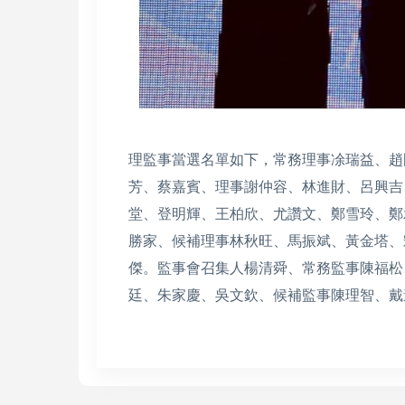
理監事當選名單如下，常務理事凃瑞益、趙
芳、蔡嘉賓、理事謝仲容、林進財、呂興吉
堂、登明輝、王柏欣、尤讚文、鄭雪玲、鄭
勝家、候補理事林秋旺、馬振斌、黃金塔、
傑。監事會召集人楊清舜、常務監事陳福松
廷、朱家慶、吳文欽、候補監事陳理智、戴