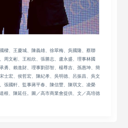
國樑、王慶城、陳義雄、徐翠梅、吳國隆、蔡聯
、周文彬、王柏欣、張勝志、盧永盛、理事林國
承勇、賴進財、理事劉邵智、楊尊吉、孫惠坤、簡
宋士宏、侯哲宏、陳紀孝、吳明德、呂振昌、吳文
、張國軒、監事蔣平春、陳信豐、陳琪文、凌榮
道根、陳延任。圖／高市商業會提供、文／高培德