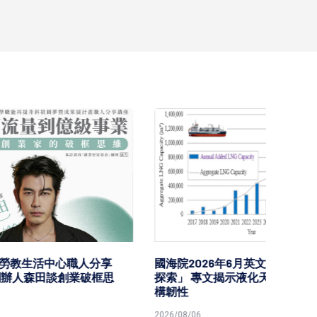
分享
國海院2026年6月英文期刊「海洋
台鐵高
破框思
探索」 專文揭示液化天然氣船隊結
樂園區
構韌性
型首度
2026/08/06
2026/08/