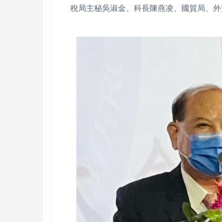
稅局主秘吳淑金、科長陳燕凌、國貿局、外