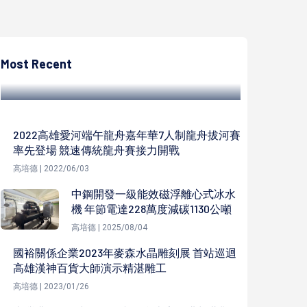
高培德
台灣三井不動產投資100億元興建多功能購物
中心 陳其邁感謝看好投資高雄鳳山
Most Recent
高培德 | 2022/03/23
2022高雄愛河端午龍舟嘉年華7人制龍舟拔河賽
率先登場 競速傳統龍舟賽接力開戰
高培德 | 2022/06/03
中鋼開發一級能效磁浮離心式冰水
機 年節電達228萬度減碳1130公噸
高培德 | 2025/08/04
國裕關係企業2023年麥森水晶雕刻展 首站巡迴
高雄漢神百貨大師演示精湛雕工
高培德 | 2023/01/26