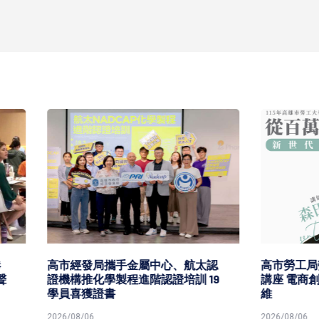
發局攜手金屬中心、航太認
高市勞工局勞教生活中心職人
化學製程進階認證培訓 19
講座 電商創辦人森田談創業
獲證書
維
6
2026/08/06