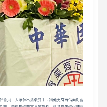
伴會員，大家伸出溫暖雙手，讓他更有自信面對會
副董、唐榮鋼鐵董事長等職務，執掌唐榮鋼鐵期間