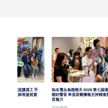
 手
知名電台為期兩天 2026 第七屆港
高市經
前賀
都好聲音 串流音樂播報主持精進聲
證機構推
音魅力
學員喜
2026/08/06
2026/08/0