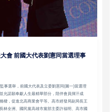
表大會 前國大代表劉憲同當選理事
監事選舉，前國大代表及立委劉憲同(圖一)當選理
並允諾願奉獻人生最精華部分，陪伴會員揮汗成
橋樑，促進北高商業會平等。高市經發局副局長王
長林全洲、國民黨高雄市黨部主委許福明、高市國