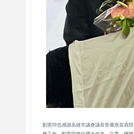
劉憲同也感謝高雄市議會議長曾麗燕並肩陪
務工作。劉憲同曾任國大代表、立委、燁輝