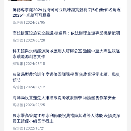
屏縣客事處2024台灣可可豆風味鑑賞競賽 前5名佳作1名角逐
2025年卓越可可豆賽
高培德 | 2024/08/05
高雄捷運設施安全惹議 捷運局：依法辦理並邀專業機構把關
高培德 | 2023/06/28
科工館與永續能源跨域應用人培辦公室 邀國中至大專生競逐
永續能源創意實作
鮮週報 | 2024/03/15
農業局型農培訓年度選修回訓課程 聚焦農業淨零永續、職災
預防
高培德 | 2024/07/12
海洋局設置茄萣大排擋浪堤降波浪衝擊 維護船隻作業安全
高培德 | 2023/02/25
農水署高管處111年水利節慶祝典禮陳其邁等人誌慶 表揚資深
員工績優小組長等得主
高培德 | 2022/10/21