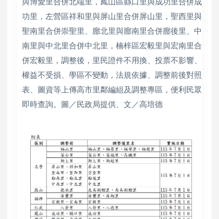
與博愛里合併北端里，鳳山區縣口里與成功里合併成
功里，左營區祥和里與屏山里合併屏山里，聖西里與
聖南里合併崇聖里、廍北里與廍南里合併廍後里、中
南里與中北里合併中北里，楠梓區宏毅里與宏南里合
併宏毅里，調整後，里民證件不用換、投票不影響、
權益不受損、學區不變動，法規依據、調整前後對照
表、圖資等上傳高市里鄰編組及調整專區，便利民眾
即時查詢。圖／民政局提供、文／高培德