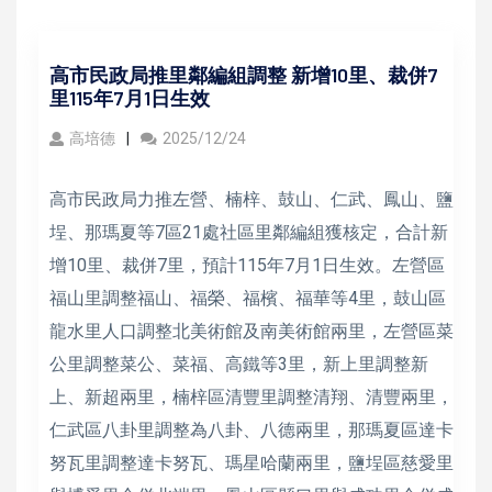
高市民政局推里鄰編組調整 新增10里、裁併7
里115年7月1日生效
高培德
2025/12/24
高市民政局力推左營、楠梓、鼓山、仁武、鳳山、鹽
埕、那瑪夏等7區21處社區里鄰編組獲核定，合計新
增10里、裁併7里，預計115年7月1日生效。左營區
福山里調整福山、福榮、福檳、福華等4里，鼓山區
龍水里人口調整北美術館及南美術館兩里，左營區菜
公里調整菜公、菜福、高鐵等3里，新上里調整新
上、新超兩里，楠梓區清豐里調整清翔、清豐兩里，
仁武區八卦里調整為八卦、八德兩里，那瑪夏區達卡
努瓦里調整達卡努瓦、瑪星哈蘭兩里，鹽埕區慈愛里