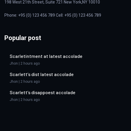
198 West 21th Street, Suite 721 New York,NY 10010
Phone: +95 (0) 123 456 789 Cell: +95 (0) 123 456 789
Popular post
Scarletintment at latest accolade
Jhon | 2 hours ago
Scarlett’s dist latest accolade
Jhon | 2 hours ago
Scarlett’s disappoest accolade
Jhon | 2 hours ago