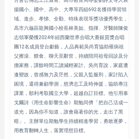
分會公傳志工江淑青、高市教育局專委劉靜文等人表
揚國小、國中、高中、大專等四組692名獲得學習領
域、進步、孝悌、全勤、特殊表現等獎項優秀學生，
高市六龜區龍興國小校長林美如、指揮、牙醫師陳俊
志領軍榮獲2024年紐西蘭世界合唱大賽銀質獎合唱
團12名成員登台獻藝，人品典範吳尚育協助罹病祖
父擦澡、餵食、聊天至辭世，持續陪同祖母回診及分
擔家務，課餘時間工讀減輕家計。吳尚育說，家庭遭
逢變故，曾感無力及茫然，父親入監服刑，家計陷入
困境，還得兼顧學測，慈濟志工及時伸援，協助專注
課業，順利考取國立大學，超越自訂目標。他引用泰
戈爾詩《用生命影響生命》期勉同儕「把自己活成一
道光，因為你不知道，誰會藉著你的光，走出了黑
暗」。主辦單位期勉學生持續精進學習，勇敢逐夢，
用教育翻轉人生，落實理想目標。