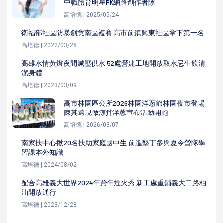
中職體育明星PK網路創作者隊
高培德 | 2025/05/24
衛福部社區防暴創意南區複賽 高市前鎮興東社區拿下第一名
高培德 | 2022/03/28
高雄水情黃燈夜間減壓供水 52處營建工地開放取水忌生飲清
潔身體
高培德 | 2023/03/09
高市林園區公所2026林園洋蔥節林園夜市登場
陳其邁現做涼拌洋蔥宣布活動開跑
高培德 | 2026/03/07
南家扶中心揪20名扶助家庭國中生 前進墾丁參與夏令營隊學
習課本外知識
高培德 | 2024/08/02
配合高雄義大世界2024年跨年煙火秀 新工處重鋪義大二路柏
油開放通行
高培德 | 2023/12/28