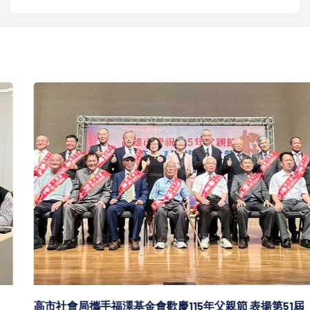
高市社會局攜手福澤基金會歡慶115年父親節 表揚第51屆