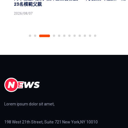
23名模範父親
2026/08/07
Lorem ipsum dolor sit amet,
198 West 21th Street, Suite 721 New York,NY 10010