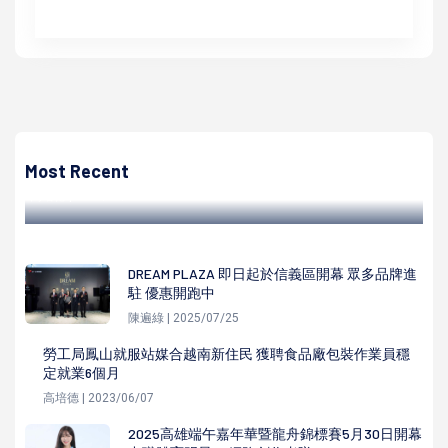
高培德
海保署113年第五屆海洋保育在地守護計畫 最高補助50萬元
歡迎各界提案
Most Recent
高培德 | 2023/09/07
DREAM PLAZA 即日起於信義區開幕 眾多品牌進
駐 優惠開跑中
陳遍綠 | 2025/07/25
勞工局鳳山就服站媒合越南新住民 獲聘食品廠包裝作業員穩
定就業6個月
高培德 | 2023/06/07
2025高雄端午嘉年華暨龍舟錦標賽5月30日開幕