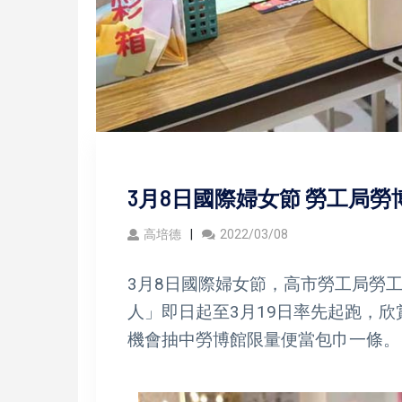
3月8日國際婦女節 勞工局
高培德
2022/03/08
3月8日國際婦女節，高市勞工局勞
人」即日起至3月19日率先起跑，
機會抽中勞博館限量便當包巾一條。