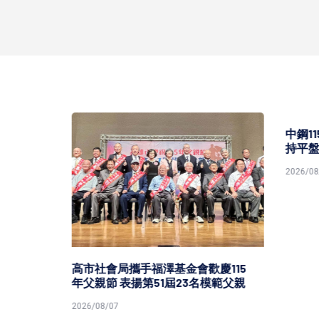
中鋼11
持平盤
2026/08/0
灣港
高市社會局攜手福澤基金會歡慶115
年父親節 表揚第51屆23名模範父親
2026/08/07