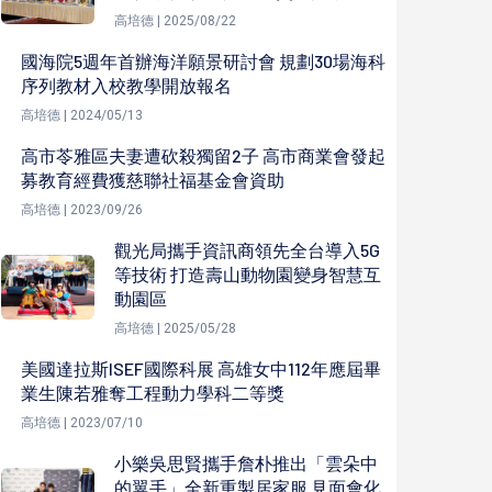
高培德 | 2025/08/22
國海院5週年首辦海洋願景研討會 規劃30場海科
序列教材入校教學開放報名
高培德 | 2024/05/13
高市苓雅區夫妻遭砍殺獨留2子 高市商業會發起
募教育經費獲慈聯社福基金會資助
高培德 | 2023/09/26
觀光局攜手資訊商領先全台導入5G
等技術 打造壽山動物園變身智慧互
動園區
高培德 | 2025/05/28
美國達拉斯ISEF國際科展 高雄女中112年應屆畢
業生陳若雅奪工程動力學科二等獎
高培德 | 2023/07/10
小樂吳思賢攜手詹朴推出「雲朵中
的翼手」全新重製居家服 見面會化