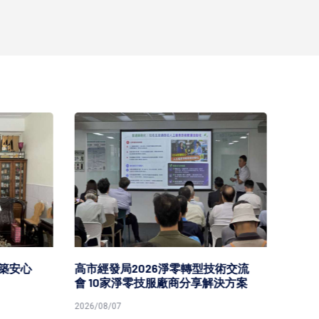
安心
高市經發局2026淨零轉型技術交流
高市勞
會 10家淨零技服廠商分享解決方案
原民就
2026/08/07
2026/08/