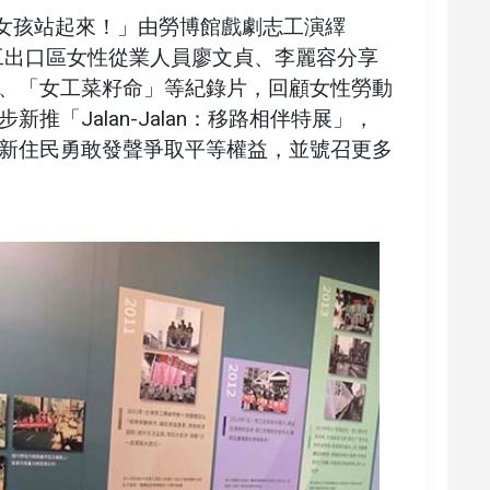
～女孩站起來！」由勞博館戲劇志工演繹
加工出口區女性從業人員廖文貞、李麗容分享
、「女工菜籽命」等紀錄片，回顧女性勞動
推「Jalan-Jalan：移路相伴特展」，
新住民勇敢發聲爭取平等權益，並號召更多