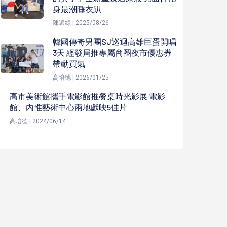
身最潮睡衣趴
陳遍綠 | 2025/08/26
韓國傳奇男團SJ巡迴高雄巨蛋開唱
3天 經發局推專屬商圈夜市優惠券
帶動買氣
高培德 | 2026/01/25
高市美術館攜手電影館推餐桌時光影展 電影
館、內惟藝術中心兩地獻映5佳片
高培德 | 2024/06/14