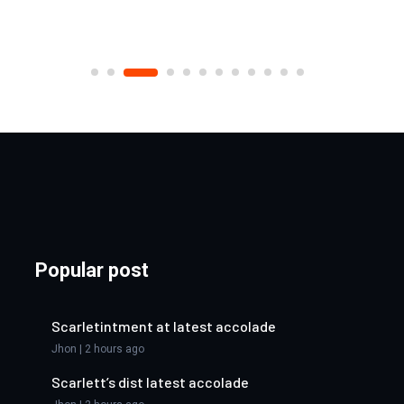
Popular post
Scarletintment at latest accolade
Jhon | 2 hours ago
Scarlett’s dist latest accolade