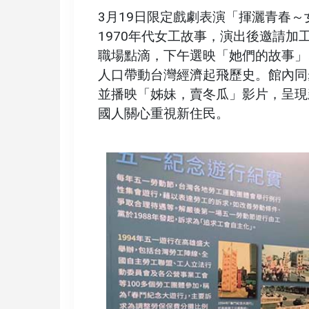
3月19日限定戲劇表演「揮灑青春
1970年代女工故事，演出後邀請
職場點滴，下午選映「她們的故事」
人口帶動台灣經濟起飛歷史。館內同步新
並播映「姊妹，賣冬瓜」影片，呈現
國人關心重視新住民。