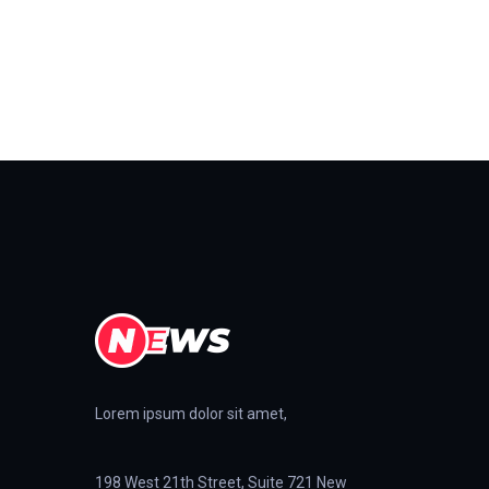
Lorem ipsum dolor sit amet,
198 West 21th Street, Suite 721 New