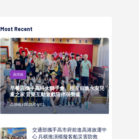
Most Recent
高培德
早餐店攜手高科大獅子會、校友前進永安兒
童之家 音樂互動遊戲陪伴弱勢童
高培德 | 2026/04/03
交通部攜手高市府前進高港旅運中
心 兵棋推演模擬客船災害防救