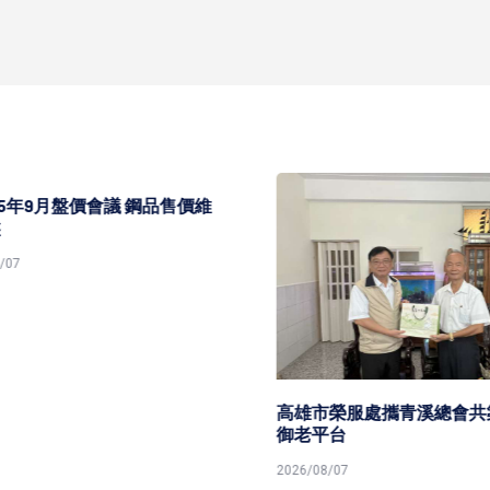
5年9月盤價會議 鋼品售價維
7
高雄市榮服處攜青溪總會共築
御老平台
2026/08/07