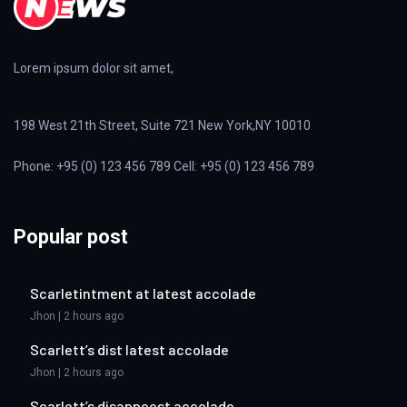
Lorem ipsum dolor sit amet,
198 West 21th Street, Suite 721 New York,NY 10010
Phone: +95 (0) 123 456 789 Cell: +95 (0) 123 456 789
Popular post
Scarletintment at latest accolade
Jhon | 2 hours ago
Scarlett’s dist latest accolade
Jhon | 2 hours ago
Scarlett’s disappoest accolade