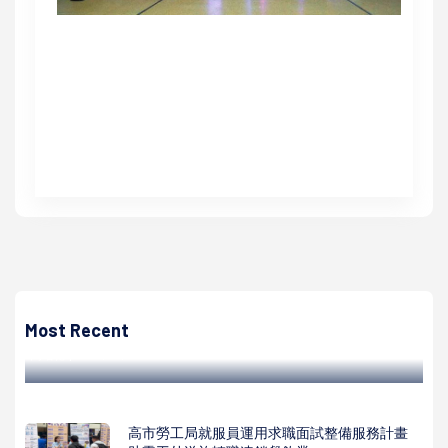
高培德
高市農業局青創農企業孵育計畫資金挹注 林奕辰領先全台開
發番茄拼圖教具
Most Recent
高培德 | 2024/12/09
高市勞工局就服員運用求職面試整備服務計畫