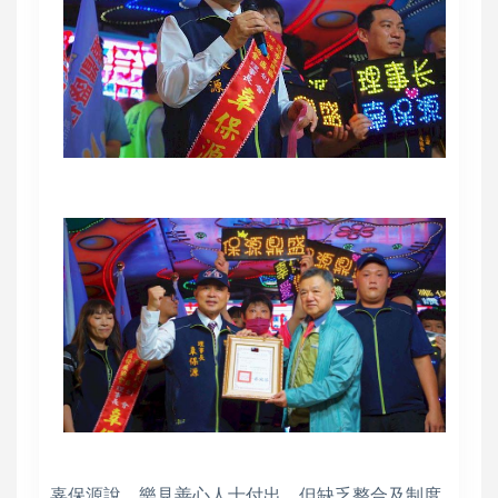
辜保源說，樂見善心人士付出，但缺乏整合及制度，