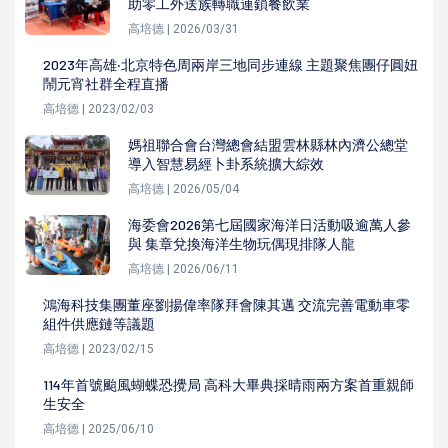
助零工外送族轉職連鎖餐飲業
高培德 | 2026/03/31
2023年高雄‧北京特色周兩岸三地同步連線 主題聚焦團仔圓妞
鬧元宵社群全程直播
高培德 | 2023/02/03
媽祖聯合會台灣總會結盟雲林縣林內濟公總堂
導入智慧易經卜卦系統擴大綜效
高培德 | 2026/05/04
海委會2026第七屆國家海洋日活動吸逾萬人參
與 集章兌換海洋生物玩偶現排隊人龍
高培德 | 2026/06/11
鴻海科技集團董座劉揚偉率隊拜會陳其邁 交流完善電動車零
組件供應鏈等議題
高培德 | 2023/02/15
114年首號颱風蝴蝶恐攪局 高科大畢典採晴雨兩方案首重親師
生安全
高培德 | 2025/06/10