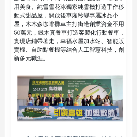
用美食。純雪雪花冰獨家純雪機打造手作移
動式甜品屋，開啟後車廂秒變專屬冰品小
屋，木木森咖啡攤車主打街邊創業資金不用
50萬元，鐵木真餐車打造客製化行動餐車，
實現店鋪帶著走，幸福水屋加水站、智能販
賣機、自助點餐機等結合人工智慧科技，創
新多元職涯。