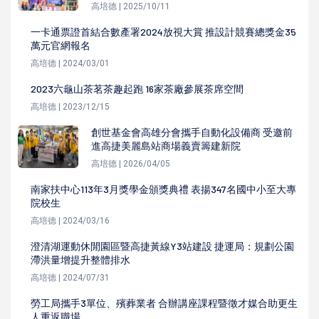
高培德 | 2025/10/11
一卡通票證首結合數產署2024放視大賞 推設計競賽總獎金35
萬元官網報名
高培德 | 2024/03/01
2023六龜山茶茗茶趣起跑 16家茶廠參展茶席空間
高培德 | 2023/12/15
創世基金會高雄分會攜手自動化設備商 受邀前
進高捷美麗島站商場義賣籌建新院
高培德 | 2026/04/05
南家扶中心113年3月獎學金頒獎典禮 表揚347名國中小至大專
院校生
高培德 | 2024/03/16
澄清湖運動休閒園區暨高捷黃線Y3站建設 捷運局：規劃公園
滯洪量增提升整體排水
高培德 | 2024/07/31
勞工局攜手3單位、殯葬業者 合辦講座課程暨徵才媒合助更生
人重返職場