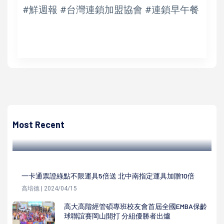
#鮮週報 #台灣連鎖加盟協會 #連鎖早午餐
高培德
高市戶政業務優等績優戶政楷模人口政策宣導優良 8戶政員
績優、5志工同獲表揚
Most Recent
高培德 | 2022/07/01
一卡通票證綠點不限運具5倍送 北中南指定運具加贈10倍
高培德 | 2024/04/15
高大高階經管碩專班校友會首屆全國EMBA保齡
球聯誼賽岡山開打 分組優勝者出爐