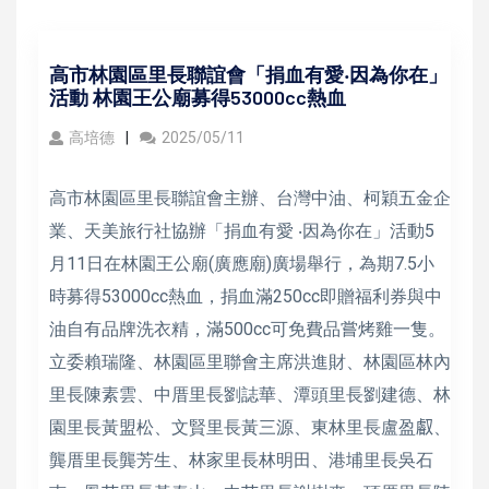
高市林園區里長聯誼會「捐血有愛‧因為你在」
活動 林園王公廟募得53000cc熱血
高培德
2025/05/11
高市林園區里長聯誼會主辦、台灣中油、柯穎五金企
業、天美旅行社協辦「捐血有愛 ‧因為你在」活動5
月11日在林園王公廟(廣應廟)廣場舉行，為期7.5小
時募得53000cc熱血，捐血滿250cc即贈福利券與中
油自有品牌洗衣精，滿500cc可免費品嘗烤雞一隻。
立委賴瑞隆、林園區里聯會主席洪進財、林園區林內
里長陳素雲、中厝里長劉誌華、潭頭里長劉建德、林
園里長黃盟松、文賢里長黃三源、東林里長盧盈𠮏、
龔厝里長龔芳生、林家里長林明田、港埔里長吳石