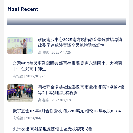
中國在台灣周邊沿海實施軍演 高市海洋局呼籲漁民船隻暫離
確保安全
Most Recent
高培德 | 2022/08/03
政院南服中心2025南方領袖教育學院首場專講
政委季連成陸官談全民總體防衛韌性
高培德 | 2025/11/26
台灣中油煉製事業部贈65部再生電腦 嘉惠永清國小、大灣國
中、仁武高中師生
高培德 | 2022/01/20
衛福部金卓越社區選拔 高市囊括1銅質2卓越2優
等2甲等獲貼紅榜祝賀
高培德 | 2025/09/18
振宇五金113年3月合併營收1億7291萬元 相較112年成長9.17%
高培德 | 2024/04/09
凱米災後 高雄榮服處關懷山區受收容榮民眷