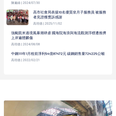
陳遍綠 | 2024/07/30
高市社會局表揚10名優質坐月子服務員 被服務
者見證獲獎訴感謝
高培德 | 2025/11/02
強颱凱米過境風暴潮肆虐 國海院海浪與海流觀測浮標遭推擠
上岸遍體麟傷
高培德 | 2024/08/08
中鋼111年1月稅前淨利54億87472元 碳鋼銷售量724225公噸
高培德 | 2022/02/21