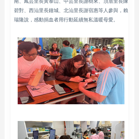
南、鳳芸里長黃泰山、中芸里長謝樹來、頂厝里長陳
碧對、西汕里長鐘城、北汕里長謝宿惠等人參與，賴
瑞隆說，感動捐血者用行動延續無私溫暖母愛。