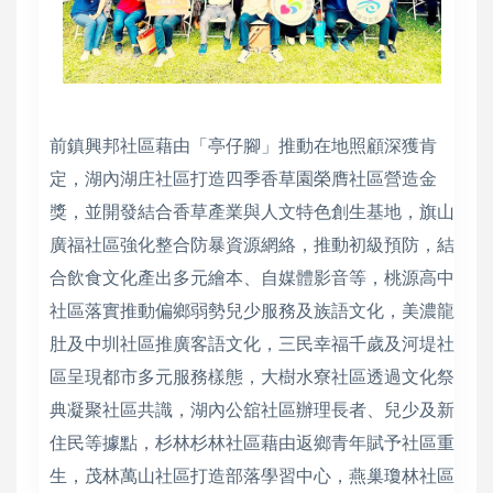
前鎮興邦社區藉由「亭仔腳」推動在地照顧深獲肯
定，湖內湖庄社區打造四季香草園榮膺社區營造金
獎，並開發結合香草產業與人文特色創生基地，旗山
廣福社區強化整合防暴資源網絡，推動初級預防，結
合飲食文化產出多元繪本、自媒體影音等，桃源高中
社區落實推動偏鄉弱勢兒少服務及族語文化，美濃龍
肚及中圳社區推廣客語文化，三民幸福千歲及河堤社
區呈現都市多元服務樣態，大樹水寮社區透過文化祭
典凝聚社區共識，湖內公舘社區辦理長者、兒少及新
住民等據點，杉林杉林社區藉由返鄉青年賦予社區重
生，茂林萬山社區打造部落學習中心，燕巢瓊林社區