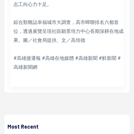
志工向心力十足。
綜合類雜誌幸福城市大調查，高市蟬聯排名六都首
位，透過展覽呈現社區願景培力中心長期深耕在地成
果。圖／社會局提供、文／高培德
#高雄捷運報 #高雄在地媒體 #高雄新聞 #鮮新聞 #
高雄新聞網
高培德
鼓山區富民路、大順一路污染整治傳氣爆3人傷 勞工局勞檢
處稽查依法裁處
Most Recent
高培德 | 2022/01/14