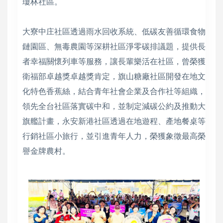
瓊林社區。
大寮中庄社區透過雨水回收系統、低碳友善循環食物
鏈園區、無毒農園等深耕社區淨零碳排議題，提供長
者幸福關懷列車等服務，讓長輩樂活在社區，曾榮獲
衛福部卓越獎卓越獎肯定，旗山糖廠社區開發在地文
化特色香蕉絲，結合青年社會企業及合作社等組織，
領先全台社區落實碳中和，並制定減碳公約及推動大
旗艦計畫，永安新港社區透過在地遊程、產地餐桌等
行銷社區小旅行，並引進青年人力，榮獲象徵最高榮
譽金牌農村。