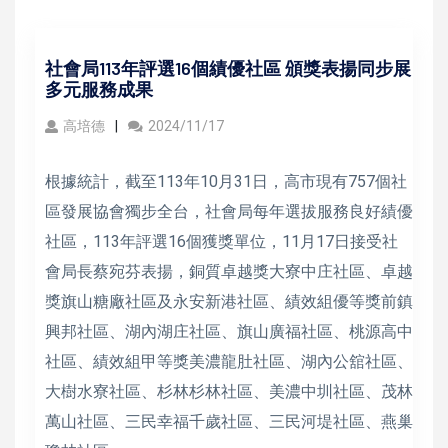
社會局113年評選16個績優社區 頒獎表揚同步展
多元服務成果
高培德
2024/11/17
根據統計，截至113年10月31日，高市現有757個社
區發展協會獨步全台，社會局每年選拔服務良好績優
社區，113年評選16個獲獎單位，11月17日接受社
會局長蔡宛芬表揚，銅質卓越獎大寮中庄社區、卓越
獎旗山糖廠社區及永安新港社區、績效組優等獎前鎮
興邦社區、湖內湖庄社區、旗山廣福社區、桃源高中
社區、績效組甲等獎美濃龍肚社區、湖內公舘社區、
大樹水寮社區、杉林杉林社區、美濃中圳社區、茂林
萬山社區、三民幸福千歲社區、三民河堤社區、燕巢