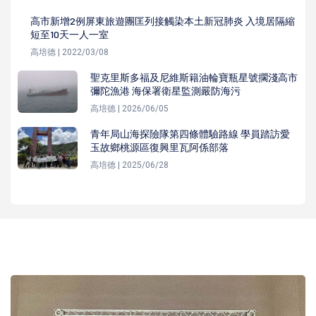
高市新增2例屏東旅遊團匡列接觸染本土新冠肺炎 入境居隔縮
短至10天一人一室
高培德 | 2022/03/08
聖克里斯多福及尼維斯籍油輪寶瓶星號擱淺高市
彌陀漁港 海保署衛星監測嚴防海污
高培德 | 2026/06/05
青年局山海探險隊第四條體驗路線 學員踏訪愛
玉故鄉桃源區復興里瓦阿係部落
高培德 | 2025/06/28