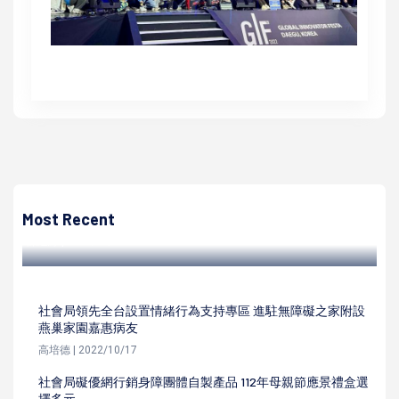
陳遍綠
卡那卡那富族齊聚米貢祭 感謝平安慶豐收 傳統祭儀線上看
零時差 文化傳承無國界
Most Recent
陳遍綠 | 2023/10/16
社會局領先全台設置情緒行為支持專區 進駐無障礙之家附設
燕巢家園嘉惠病友
高培德 | 2022/10/17
社會局礙優網行銷身障團體自製產品 112年母親節應景禮盒選
擇多元