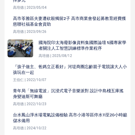
高培德 | 2023/05/04
高市苓雅區夫妻遭砍殺獨留2子 高市商業會發起募教育經費獲
慈聯社福基金會資助
高培德 | 2023/09/26
國海院印太海廢影像資料集國際論壇 5國專家學
者關注人工智慧訓練標準作業程序
高培德 | 2025/08/12
『孩子做主、爸媽立正看好』河堤商圈忘齡親子電競讓大人小
孩玩在一起
王伯仁 | 2022/10/07
青年局「無線電波」沉浸式電子音樂派對 設計中島棧五庫搖
身變迪斯可舞廳
高培德 | 2022/10/23
台水鳳山淨水場電氣設備檢驗 高市小港等區停水11至20小時籲
儲水備用
高培德 | 2024/10/22