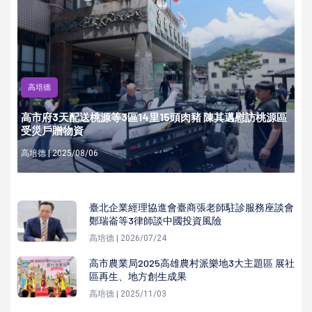
高培德
高市府3天配送桃源等3區14里15頭肉豬 陳其邁慰訪桃源區
受災戶贈物資
高培德 | 2025/08/06
臺北企業經理協進會臺商張老師駐診服務座談會
鄭瑞崙等3律師談中國投資風險
高培德 | 2026/07/24
高市農業局2025高雄農村派樂地3大主題區 展社
區再生、地方創生成果
高培德 | 2025/11/03