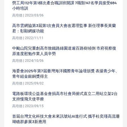
勞工局112年第1梯次產合職訓班開課 7職類147名學員接受684
小時培訓
高培德 | 2023/03/06
高市雲網協第3屆第1次會員大會改選理監事 新任理事長黃蘭
君：彰顯網媒功能
高培德 | 2022/11/11
中颱山陀兒重創高市致鐵路綠園道逾百路樹傾倒 市府視察復
原進度慰勉作業人員辛勞
高培德 | 2024/10/06
海委會2025年第7屆臺灣海洋國際青年論壇頒獎 表揚青少年、
青年組金銀銅獎得主
高培德 | 2025/09/02
電路板環境公益基金會捐高市社會局俯式直立二用站立架2台
支持慢飛天使早療
高培德 | 2023/09/15
首屆台灣文化科技大會未來訊號站AI進行式 攜手杜奕瑾高流珊
瑚礁群參展3新應用