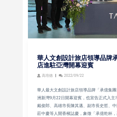
華人文創設計旅店領導品牌承
店進駐亞灣開幕迎賓
高培德
2022/09/22
華人最大文創設計旅店領導品牌「承億集團
洲新灣9月22日開幕迎賓，也宣告正式入
戴俊郎、高雄市長陳其邁、副市長史哲、中
莊中慶等人開香檳誌慶，象徵「承億乾杯，