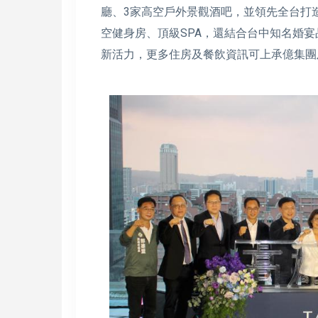
廳、3家高空戶外景觀酒吧，並領先全台打
空健身房、頂級SPA，還結合台中知名婚
新活力，更多住房及餐飲資訊可上承億集團