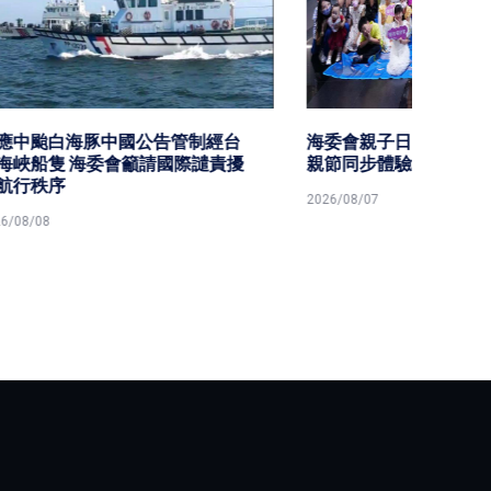
經台
海委會親子日 同仁眷屬提前歡度父
中颱白
譴責擾
親節同步體驗城鎮韌性防空演習
務首會
2026/08/07
2026/08/