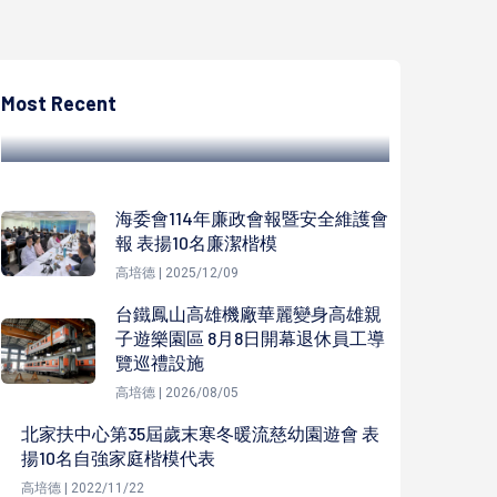
高培德
諾貝爾化學獎得主：李遠哲與他的HOPE特展
科工館登場 交叉分子束儀喜獲指定國寶
Most Recent
高培德 | 2023/08/29
海委會114年廉政會報暨安全維護會
報 表揚10名廉潔楷模
高培德 | 2025/12/09
台鐵鳳山高雄機廠華麗變身高雄親
子遊樂園區 8月8日開幕退休員工導
覽巡禮設施
高培德 | 2026/08/05
北家扶中心第35屆歲末寒冬暖流慈幼園遊會 表
揚10名自強家庭楷模代表
高培德 | 2022/11/22