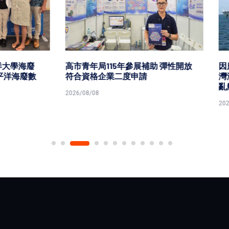
局115年參展補助 彈性開放
因應中颱白海豚中國公告管制
格企業二度申請
灣海峽船隻 海委會籲請國際
亂航行秩序
8
2026/08/08