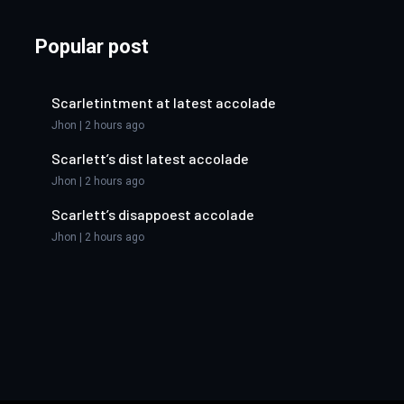
Popular post
Scarletintment at latest accolade
Jhon | 2 hours ago
Scarlett’s dist latest accolade
Jhon | 2 hours ago
Scarlett’s disappoest accolade
Jhon | 2 hours ago