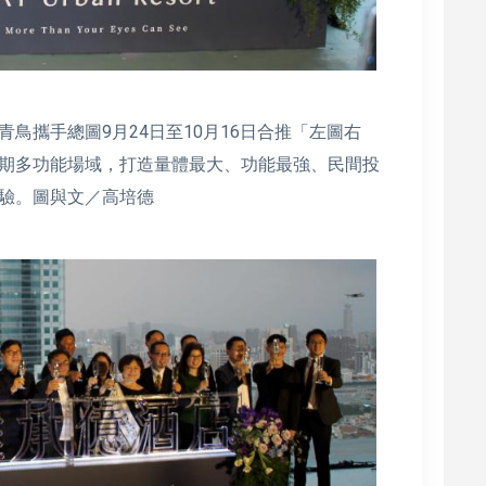
鳥攜手總圖9月24日至10月16日合推「左圖右
期多功能場域，打造量體最大、功能最強、民間投
驗。圖與文／高培德