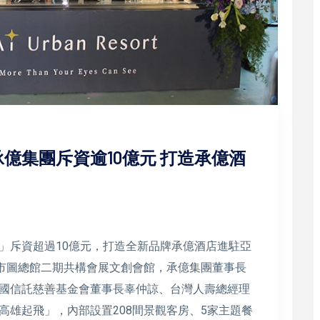
億集團斥資逾10億元 打造承億酒
」斥資超過10億元，打造全新品牌承億酒店進駐亞
主市圖總館二期共構會展文創會館，承億集團董事長
國信託慈善基金會董事長辜仲諒、台灣人壽總經理
高雄起飛」，內部設置208間景觀客房、5家主題餐