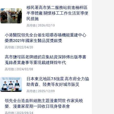
移民署高市第二服務站前進楠梓區
半導體廠 關懷移工工作生活宣導便
民措施
高培德 | 2026/02/13
小港醫院領先全台催生咀嚼吞嚥機能重建中心
榮膺2021年國家生醫品質獎銀獎
高培德 | 2022/04/20
高市鹽埕區老牌縫紉店集結資深師傅出版專書
蒐錄產業趣事等重現裁縫輝煌年代
高培德 | 2024/02/08
日本東北地區7.5強震 高市府全力協
助青森、陸奧等友好城市賑災
高培德 | 2025/12/09
領先全台造血幹細胞主題漫畫問世 作家吳曉
樂、漫畫家星期一回收日現身發表會
高培德 | 2023/09/24