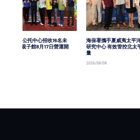
名未
海保署攜手夏威夷太平洋大學海廢
高市青年
營運開
研究中心 有效管控北太平洋海廢數
符合資
量
2026/08/0
2026/08/08