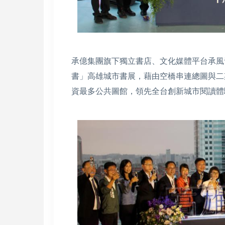
承億集團旗下獨立書店、文化媒體平台承風青
書」高雄城市書展，藉由空橋串連總圖與二
資最多公共圖館，領先全台創新城市閱讀體