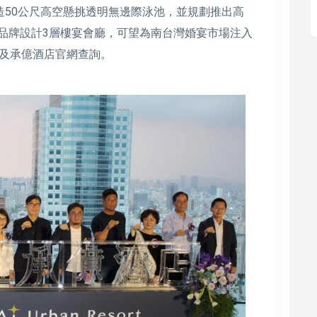
造50公尺高空懸挑透明無邊際泳池，並規劃推出高
宴品牌設計3層樓宴會廳，可望為南台灣婚宴市場注入
及承億酒店官網查詢。