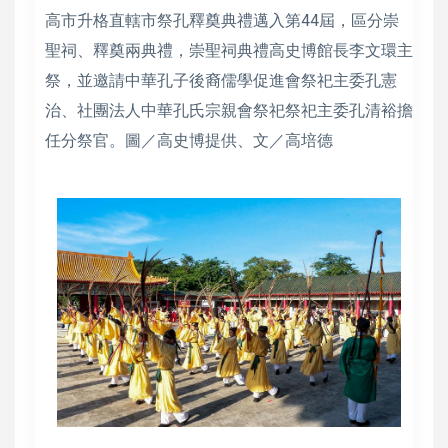
高市升格直轄市祭孔釋奠典禮邁入第44屆，區分崇
聖祠、釋奠兩典禮，崇聖祠典禮高史博館長李文環主
祭，並邀請中華孔子後裔儒學促進會祭祀主委孔憲
治、社團法人中華孔氏宗親會祭祀祭祀主委孔清裕擔
任分祭官。圖／高史博提供、文／高培德