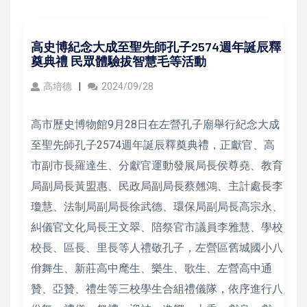
高史博紀念大成至聖先師孔子2574週年誕辰釋
奠典禮 民眾體驗拔智慧毛等活動
高培德
2024/09/28
高市歷史博物館9月28日在左營孔子廟舉行紀念大成
至聖先師孔子2574週年誕辰釋奠典禮，正獻官、高
市副市長羅達生、分獻官運動發展局長侯尊堯、教育
局副局長黃盟惠、民政局副局長蔡翹鴻、主計處長李
瓊慧、法制局副局長徐武德、環保局副局長高宗永、
糾儀官文化局長王文翠、陪祭官市議員李雅慧、學校
校長、區長、里長等人禮敬孔子，左營區舊城國小八
佾舞生、新莊高中麾生、樂生、歌生、左營高中通
贊、亞贊、禮生等三校學生合組禮儀隊，依序進行八