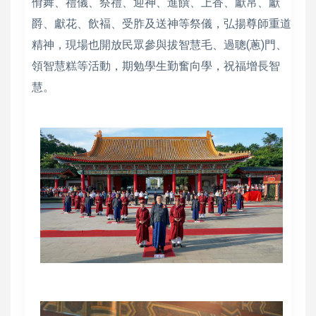
佾舞、禮儀、祭禮、迎神、進饌、上香、獻帛、獻
爵、獻花、飲褔、受胙及送神等祭儀，弘揚尊師重道
精神，現場也開放民眾參與拔智慧毛、過聰(蔥)門、
領智慧糕等活動，期勉學生勤奮向學，祝福增長智
慧。