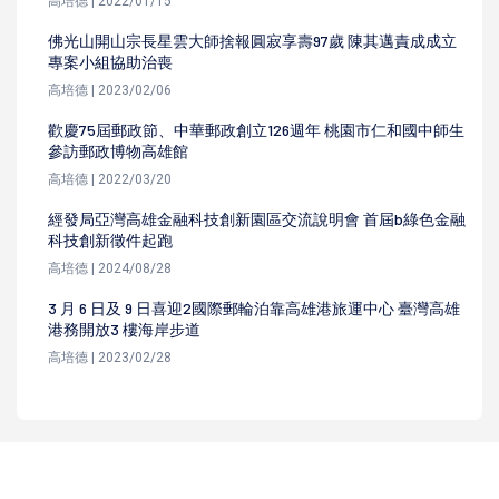
高培德 | 2022/01/15
佛光山開山宗長星雲大師捨報圓寂享壽97歲 陳其邁責成成立
專案小組協助治喪
高培德 | 2023/02/06
歡慶75屆郵政節、中華郵政創立126週年 桃園市仁和國中師生
參訪郵政博物高雄館
高培德 | 2022/03/20
經發局亞灣高雄金融科技創新園區交流說明會 首屆b綠色金融
科技創新徵件起跑
高培德 | 2024/08/28
3 月 6 日及 9 日喜迎2國際郵輪泊靠高雄港旅運中心 臺灣高雄
港務開放3 樓海岸步道
高培德 | 2023/02/28