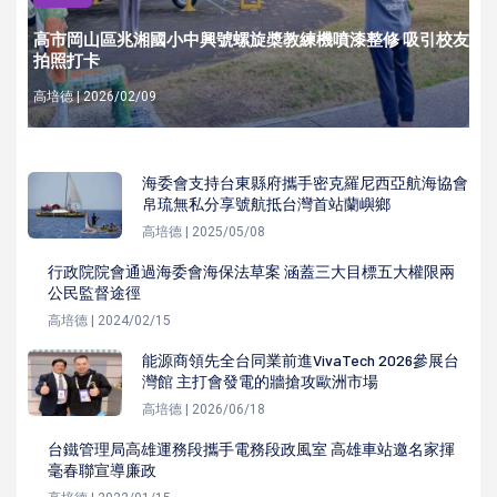
高市岡山區兆湘國小中興號螺旋槳教練機噴漆整修 吸引校友
拍照打卡
高培德 | 2026/02/09
海委會支持台東縣府攜手密克羅尼西亞航海協會
帛琉無私分享號航抵台灣首站蘭嶼鄉
高培德 | 2025/05/08
行政院院會通過海委會海保法草案 涵蓋三大目標五大權限兩
公民監督途徑
高培德 | 2024/02/15
能源商領先全台同業前進VivaTech 2026參展台
灣館 主打會發電的牆搶攻歐洲市場
高培德 | 2026/06/18
台鐵管理局高雄運務段攜手電務段政風室 高雄車站邀名家揮
毫春聯宣導廉政