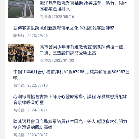
海洋局爭取漁業署補助 改善茄萣、路竹、湖內
區養殖魚塭排水
高培德 | 2025/05/16
薪傳客家以跨域創新課程傳承文化 深根高雄客語師資
陳遍綠 | 2023/09/06
高市警局少年隊前進教會宣導識詐 傳授一聽、
二掛、三查證口訣防受騙上當
高培德 | 2025/01/03
中鋼111年6月合併稅前淨利42億97456元 碳鋼銷售量806957公
噸
高培德 | 2022/07/18
心潮緻麗協會古魯上師身心靈療癒導引課程 深層冥想搭配缽
音規律呼吸紓壓
高培德 | 2024/03/21
陳其邁拜會日自民黨眾議員萩生田光一等人 感謝多次公開力
挺台灣邀約回訪高雄
高培德 | 2023/03/07