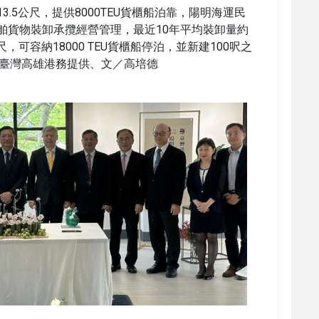
3.5公尺，提供8000TEU貨櫃船泊靠，陽明海運民
船舶貨物裝卸承攬經營管理，最近10年平均裝卸量約
尺，可容納18000 TEU貨櫃船停泊，並新建100呎之
臺灣高雄港務提供、文／高培德