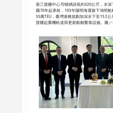
第三貨櫃中心70號碼頭長約320公尺，水深1
國70年起承租，103年陽明海運旗下鴻明
55萬TEU，臺灣港務規劃加深水下至15.2公
貨櫃起重機軌道與更新船舶繫靠設施。圖／