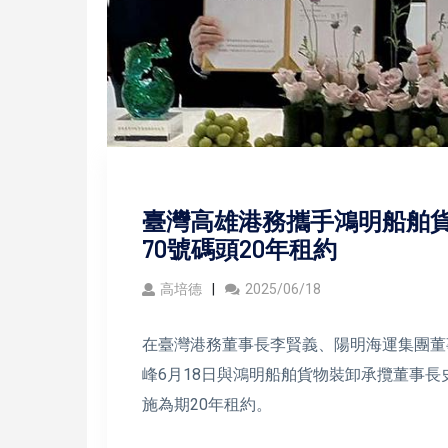
臺灣高雄港務攜手鴻明船舶貨
70號碼頭20年租約
高培德
2025/06/18
在臺灣港務董事長李賢義、陽明海運集團董
峰6月18日與鴻明船舶貨物裝卸承攬董事長
施為期20年租約。