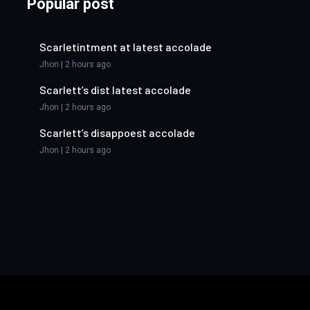
Popular post
Scarletintment at latest accolade
Jhon | 2 hours ago
Scarlett’s dist latest accolade
Jhon | 2 hours ago
Scarlett’s disappoest accolade
Jhon | 2 hours ago