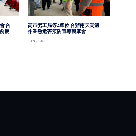
會 合
高市勞工局等3單位 合辦兩天高溫
電電公
前慶
作業熱危害預防宣導觀摩會
屆臺灣機
會
2026/08/05
2026/08/