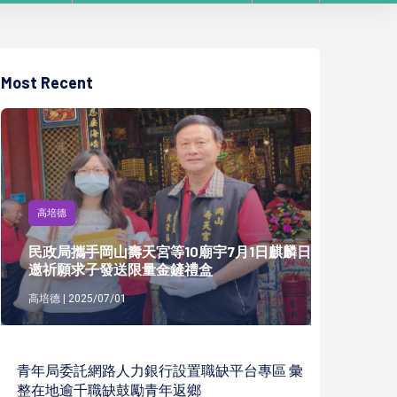
Most Recent
高培德
民政局攜手岡山壽天宮等10廟宇7月1日麒麟日
邀祈願求子發送限量金鏟禮盒
高培德 | 2025/07/01
青年局委託網路人力銀行設置職缺平台專區 彙
整在地逾千職缺鼓勵青年返鄉