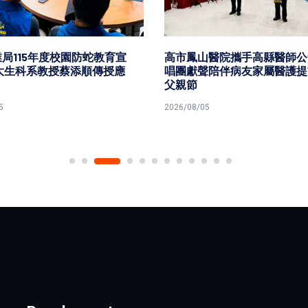
局115年度校園防蛇教育宣
高市鳳山醫院攜手高縣醫師公
大生科系教授蔡添順傳授應
唱團獻聲陪伴病友家屬醫護提
父親節
5
2026/08/05