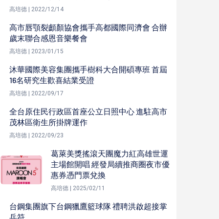
高培德 | 2022/12/14
高市唇顎裂顱顏協會攜手高都國際同濟會 合辦
歲末聯合感恩音樂餐會
高培德 | 2023/01/15
沐華國際美容集團攜手樹科大合開碩專班 首屆
16名研究生歡喜結業受證
高培德 | 2022/09/17
全台原住民行政區首座公立日照中心 進駐高市
茂林區衛生所掛牌運作
高培德 | 2022/09/23
葛萊美獎搖滾天團魔力紅高雄世運
主場館開唱 經發局續推商圈夜市優
惠券憑門票兌換
高培德 | 2025/02/11
台鋼集團旗下台鋼獵鷹籃球隊 禮聘洪啟超接掌
兵符