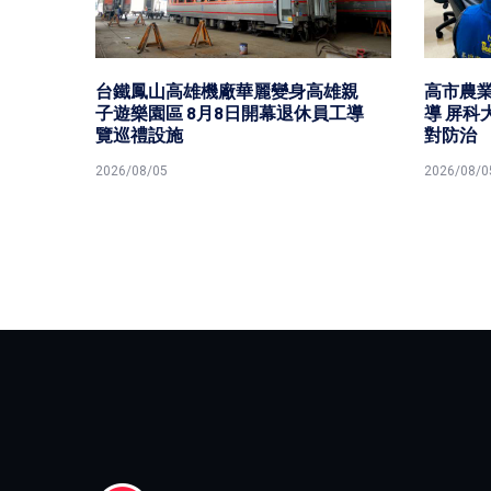
誠信論
台鐵鳳山高雄機廠華麗變身高雄親
高市農業
 反
子遊樂園區 8月8日開幕退休員工導
導 屏科
覽巡禮設施
對防治
2026/08/05
2026/08/0