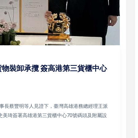
物裝卸承攬 簽高港第三貨櫃中心
事長蔡豐明等人見證下，臺灣高雄港務總經理王派
史美琦簽署高雄港第三貨櫃中心70號碼頭及附屬設