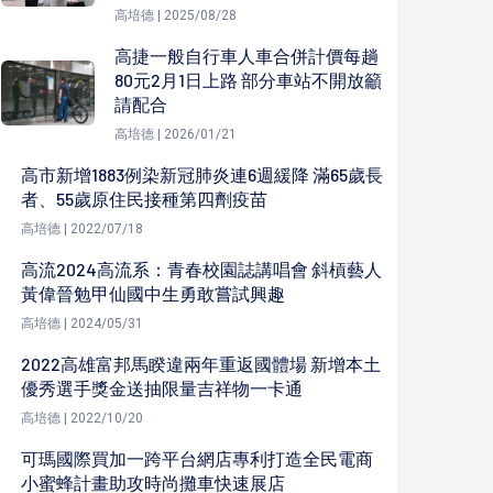
高培德 | 2025/08/28
高捷一般自行車人車合併計價每趟
80元2月1日上路 部分車站不開放籲
請配合
高培德 | 2026/01/21
高市新增1883例染新冠肺炎連6週緩降 滿65歲長
者、55歲原住民接種第四劑疫苗
高培德 | 2022/07/18
高流2024高流系：青春校園誌講唱會 斜槓藝人
黃偉晉勉甲仙國中生勇敢嘗試興趣
高培德 | 2024/05/31
2022高雄富邦馬睽違兩年重返國體場 新增本土
優秀選手獎金送抽限量吉祥物一卡通
高培德 | 2022/10/20
可瑪國際買加一跨平台網店專利打造全民電商
小蜜蜂計畫助攻時尚攤車快速展店