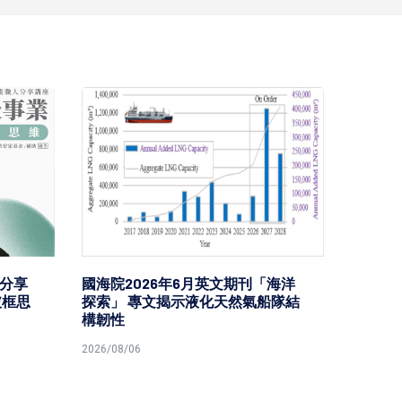
分享
國海院2026年6月英文期刊「海洋
台鐵高
破框思
探索」 專文揭示液化天然氣船隊結
樂園區
構韌性
型首度
2026/08/06
2026/08/