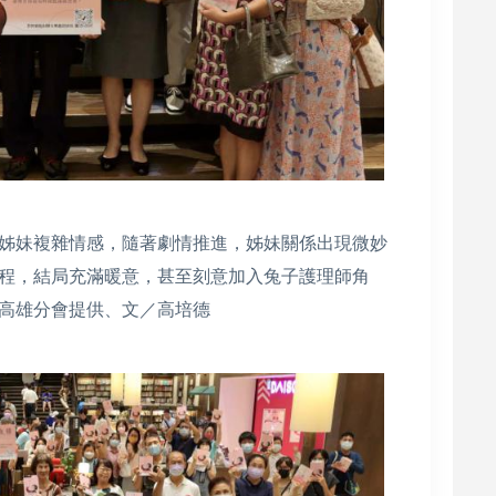
姊妹複雜情感，隨著劇情推進，姊妹關係出現微妙
程，結局充滿暖意，甚至刻意加入兔子護理師角
高雄分會提供、文／高培德