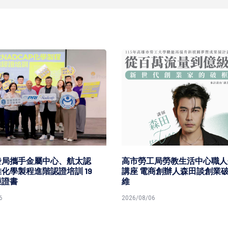
發局攜手金屬中心、航太認
高市勞工局勞教生活中心職人
化學製程進階認證培訓 19
講座 電商創辦人森田談創業
獲證書
維
6
2026/08/06