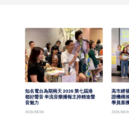
 手
知名電台為期兩天 2026 第七屆港
高市經
前賀
都好聲音 串流音樂播報主持精進聲
證機構推
音魅力
學員喜
2026/08/06
2026/08/0