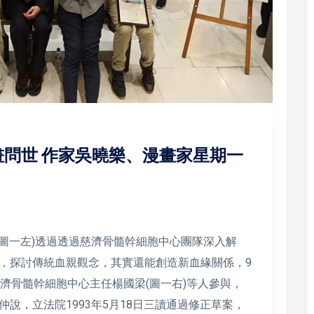
問世 作家吳曉樂、漫畫家星期一
(圖一左)透過透過慈濟骨髓幹細胞中心團隊深入解
，探討傳統血親觀念，其實還能創造新血緣關係，9
濟骨髓幹細胞中心主任楊國梁(圖一右)等人參與，
說，立法院1993年5月18日三讀通過修正草案，