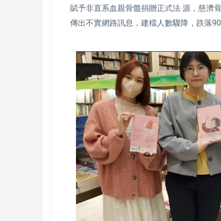
賦予非直系血親骨髓捐贈正式法 源，慈濟骨髓
傳出不實網路訊息，建檔人數驟降，跌落90