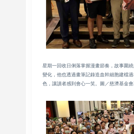
星期一回收日俐落掌握漫畫節奏，故事圍繞
變化，他也透過畫筆記錄造血幹細胞建檔過
色，讓讀者感到會心一笑。圖／慈濟基金會