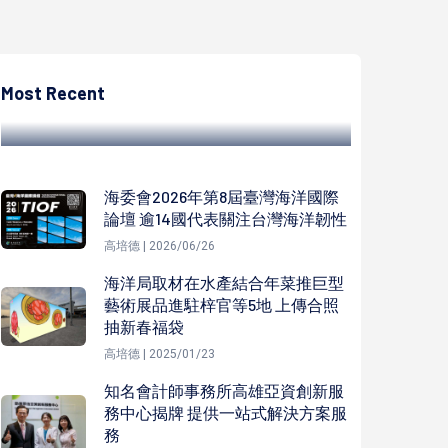
高培德
高市社會局攜手福澤慈善基金會評選第48屆
19名模範父親 陳其邁頒獎獻上祝福
Most Recent
高培德 | 2023/08/04
海委會2026年第8屆臺灣海洋國際
論壇 逾14國代表關注台灣海洋韌性
高培德 | 2026/06/26
海洋局取材在水產結合年菜推巨型
藝術展品進駐梓官等5地 上傳合照
抽新春福袋
高培德 | 2025/01/23
知名會計師事務所高雄亞資創新服
務中心揭牌 提供一站式解決方案服
務