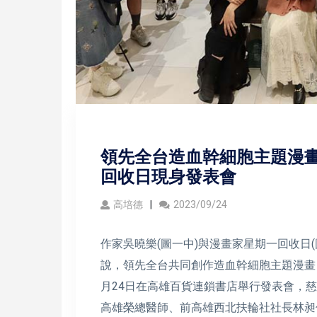
領先全台造血幹細胞主題漫畫
回收日現身發表會
高培德
2023/09/24
作家吳曉樂(圖一中)與漫畫家星期一回收日
說，領先全台共同創作造血幹細胞主題漫畫
月24日在高雄百貨連鎖書店舉行發表會，慈
高雄榮總醫師、前高雄西北扶輪社社長林昶仲