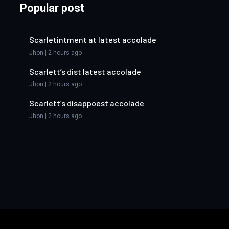
Popular post
Scarletintment at latest accolade
Jhon | 2 hours ago
Scarlett’s dist latest accolade
Jhon | 2 hours ago
Scarlett’s disappoest accolade
Jhon | 2 hours ago