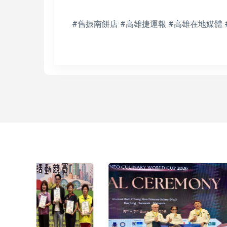
#舊振南餅店 #高雄捷運報 #高雄在地媒體 