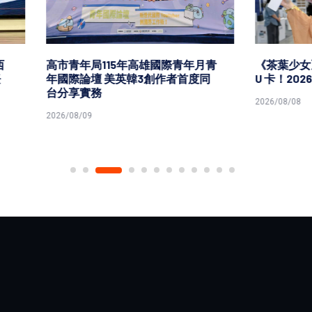
局115年高雄國際青年月青
《茶葉少女》攜手 NOXCAT 
壇 美英韓3創作者首度同
U 卡！2026 文博會跨界登場
實務
2026/08/08
9