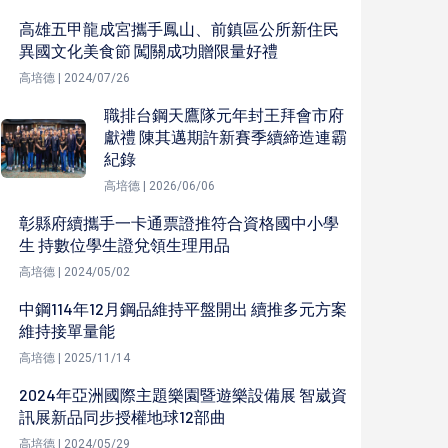
高雄五甲龍成宮攜手鳳山、前鎮區公所新住民
異國文化美食節 闖關成功贈限量好禮
高培德 | 2024/07/26
職排台鋼天鷹隊元年封王拜會市府
獻禮 陳其邁期許新賽季續締造連霸
紀錄
高培德 | 2026/06/06
彰縣府續攜手一卡通票證推符合資格國中小學
生 持數位學生證兌領生理用品
高培德 | 2024/05/02
中鋼114年12月鋼品維持平盤開出 續推多元方案
維持接單量能
高培德 | 2025/11/14
2024年亞洲國際主題樂園暨遊樂設備展 智崴資
訊展新品同步授權地球12部曲
高培德 | 2024/05/29