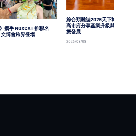
綜合類雜誌2026天下城市高峰論壇
高市府分享產業升級與金融服務共
推聯名
高市農
振發展
蜂蜜文
如意公
2026/08/08
2026/08/