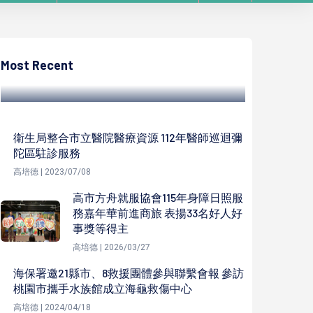
高培德
七夕情人節情侶夫妻親密約會乾澀難耐 泌尿
科醫傳授4撇步提升好感度
Most Recent
高培德 | 2023/08/04
衛生局整合市立醫院醫療資源 112年醫師巡迴彌
陀區駐診服務
高培德 | 2023/07/08
高市方舟就服協會115年身障日照服
務嘉年華前進商旅 表揚33名好人好
事獎等得主
高培德 | 2026/03/27
海保署邀21縣市、8救援團體參與聯繫會報 參訪
桃園市攜手水族館成立海龜救傷中心
高培德 | 2024/04/18