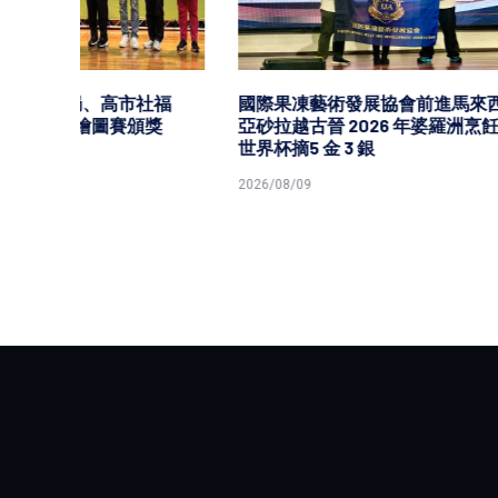
社福
國際果凍藝術發展協會前進馬來西
高市青年
頒獎
亞砂拉越古晉 2026 年婆羅洲烹飪
年國際論
世界杯摘5 金 3 銀
台分享
2026/08/09
2026/08/0