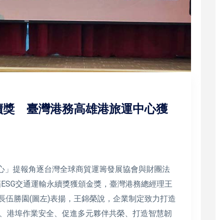
永續獎 臺灣港務高雄港旅運中心獲
心」提報角逐台灣全球商貿運籌發展協會與財團法
屆ESG交通運輸永續獎獲頒金獎，臺灣港務總經理王
次長伍勝園(圖左)表揚，王錦榮說，企業制定致力打造
、港埠作業安全、促進多元夥伴共榮、打造智慧韌