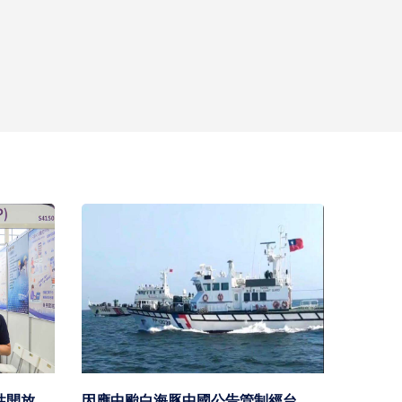
性開放
因應中颱白海豚中國公告管制經台
海委會