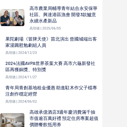
高市農業局輔導青年結合永安保寧
社區、興達港區漁會 開發3款鱸意
永續水產新品
高培德 | 2025/06/05
果陀劇場《冒牌天使》苗北演出 曾國城端出客
家湯圓慰勉劇組人員
高培德 | 2024/12/23
2024法國AVPA世界茶葉大賽 高市六龜新發社
區再獲銅獎、特別獎
高培德 | 2024/11/27
青年局青創基地租金優惠 助進駐木作父子檔專
注創作穩定經營
高培德 | 2024/06/02
高雄承億酒店3週年慶消費滿千抽
市值逾百萬好禮 預定住房專案超值
價贈餐飲抵用券