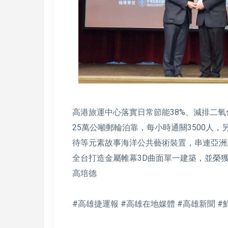
高港旅運中心落實日常節能38%、減排二氧化
25萬公噸郵輪泊靠，每小時通關3500人
待等元素故事海洋公共藝術裝置，串連亞洲
全台打造金屬帷幕3D曲面單一建築，並榮
高培德
#高雄捷運報 #高雄在地媒體 #高雄新聞 #