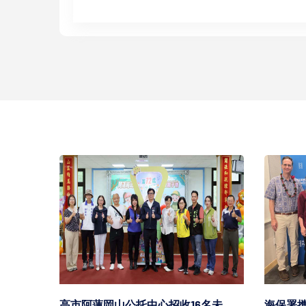
龍眼
高市阿蓮岡山公托中心招收16名未
海保署