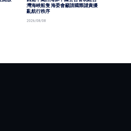
灣海峽船隻 海委會籲請國際譴責擾
親節同
亂航行秩序
2026/08/
2026/08/08