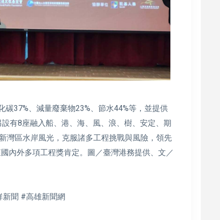
碳37%、減量廢棄物23%、節水44%等，並提供
，另設有8座融入船、港、海、風、浪、樹、安定、期
新灣區水岸風光，克服諸多工程挑戰與風險，領先
獲國內外多項工程獎肯定。圖／臺灣港務提供、文／
鮮新聞 #高雄新聞網