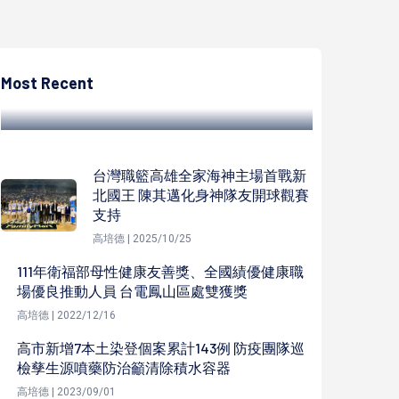
高培德
高雄關提醒正確填報三合一咖啡稅則分類號
便利貨物快速通關
Most Recent
高培德 | 2022/02/23
台灣職籃高雄全家海神主場首戰新
北國王 陳其邁化身神隊友開球觀賽
支持
高培德 | 2025/10/25
111年衛福部母性健康友善獎、全國績優健康職
場優良推動人員 台電鳳山區處雙獲獎
高培德 | 2022/12/16
高市新增7本土染登個案累計143例 防疫團隊巡
檢孳生源噴藥防治籲清除積水容器
高培德 | 2023/09/01