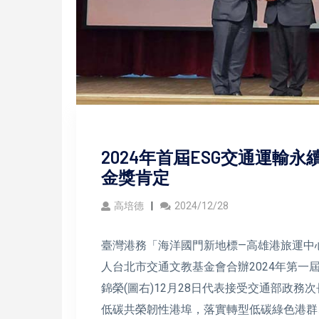
2024年首屆ESG交通運輸
金獎肯定
高培德
2024/12/28
臺灣港務「海洋國門新地標—高雄港旅運中
人台北市交通文教基金會合辦2024年第一
錦榮(圖右)12月28日代表接受交通部政務
低碳共榮韌性港埠，落實轉型低碳綠色港群