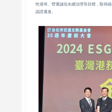
性港埠、營運誠信永續治理等目標，取得綠
認證邁進。