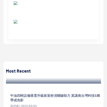
高培德
退輔會攜手慈濟基金會高雄分會推3合作共善計畫 完善榮民
眷屬照顧
Most Recent
高培德 | 2024/03/20
中油四輕設備亟需升級政策扮演關鍵助力 莫讓南台灣科技S廊
帶成泡影
高培德 | 2022/03/03