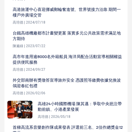
高港旅運中心喜迎挪威郵輪奮進號、世界號接力泊靠 期間一
樓戶外廣場交管
高培德 | 2024/07/18
台鐵高雄機廠都市計畫變更案 落實多元公共政策需求滿足地
方期待
陳遍綠 | 2023/07/22
高市年進用逾8000名外籍船員 海洋局配合活動宣導相關權益
提供便民服務
高培德 | 2024/09/27
外交部南辦有獎徵答宣導旅外安全 憑護照等繳費收據兌換波
鴿迎春紅包禮
高培德 | 2026/02/06
高雄24小時國際機場 陳其邁：爭取中央挹注帶
動前鎮、小港產業發展
高培德 | 2026/05/18
首梯高流系音樂創作隊成果發表 評選前三名、2佳作總獎金12