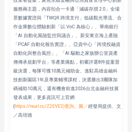
技業者提案，聚焦永續金融與亞洲資產管理中心創新
服務兩主題，內容扣合一卡通「減碳存摺 2.0」全場
景數據實證與「TWQR 跨境支付」低碳觀光導流、合
作金庫數位體驗創新「以 VoC 為核心」、華南銀行
「AI 自動化風險監控與議合」、新安東京海上產險
「PCAF 自動化報告實證」、亞資中心「跨境投融資
自動化與整合風控」、「AI 驅動之家族辦公室資產
傳傳承規劃平台」等產業痛點，初審評選8件提案晉
級決選，每隊可獲10萬元補助金、進駐高雄金融科
技創新園區1年及專業輔導課程，決選勝出3團隊加
碼補助10萬元，還有機會前進2026台北金融科技展
發表成果，更多資訊可上官網
(
https://reurl.cc/Z2EVE3)查詢。圖／
經發局提供、文
／高培德