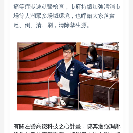
痛等症狀速就醫檢查，市府持續加強清消市
場等人潮眾多場域環境，也呼籲大家落實
巡、倒、清、刷，清除孳生源。
有關左營高鐵科技之心計畫，陳其邁強調鄰