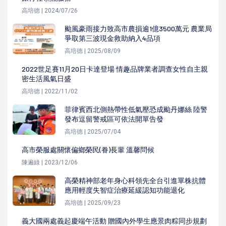
高培德 | 2024/07/26
颱風豪雨接力致高市農損逾1億3500萬元 農業局
爭取第三波現金救助納入4品項
高培德 | 2025/08/09
2022世足賽11月20日卡達登場 情趣品牌業者調查女性自主親
密生活風氣日盛
高培德 | 2022/11/02
菲律賓西北側熱帶性低氣壓恐成颱丹娜絲 陸警
發布逗留警戒區可依法開單告發
高培德 | 2025/07/04
高市榮服處關懷偏鄉榮民(眷)長輩 溫馨問候
陳遍綠 | 2023/12/06
高榮精神部老年身心科領先全台引進單株抗體
應用輕度失智症治療延緩認知功能退化
高培德 | 2025/09/23
義大國兩處義起慶端午活動 贈國內外學生應景肉粽同步規劃