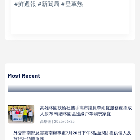
#鮮週報 #新聞局 #登革熱
高培德
勞工局訓就中心10月1日前進國軍英雄館 現場徵才1000人前
100名贈限量福袋
Most Recent
高培德 | 2022/09/29
高雄林園扶輪社攜手高市議員李雨庭服務處捐成
人尿布 轉贈林園區邊緣戶等弱勢家庭
高培德 | 2025/06/25
外交部南部及雲嘉南辦事處7月26日下午3點至5點 提供個人及
旅行社領照服務