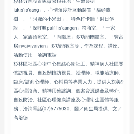
杉林分區設置象徵紮根在地「生命靈樹
lukis’is’aang」、心情溫度計互動裝置「貓頭鷹
樹」、「阿嬤的小米田」、特色打卡牆「射日傳
說」、「深呼吸pali’i’is’aangan」諮商室、「一家
人」家族治療室、「向陽屋」多功能團體室、「豐富
房invaivivaivian」多功能教室等，作為課程、講座、
活動使用，洽詢電話
杉林區社區心衛中心集結心衛社工、精神病人社區關
懷訪視員、自殺關懷訪視員、護理師、職能治療師、
臨床/諮商心理師、心輔員等專業人力，提供大旗美9
區心理諮商、精神用藥諮詢、個案資源媒合及轉介、
自殺防治、社區心理健康講座及心理衛生團體等服
務，洽詢電話(07)6776030。圖／衛生局提供、文／
高培德