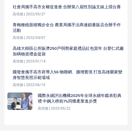
社會局攜手高市女權促進會 合辦第八屆性別論文線上擂台賽
高培德 | 2022/05/27
青梅種植面積獨步全台 農業局攜手法商連鎖量販店合辦手作
活動
高培德 | 2022/04/07
高雄大樹區公所賑濟250戶弱勢家庭禮品紅包賀年 台塑仁武廠
加碼物資禮金提袋
高培德 | 2023/01/14
國發會攜手高市府導入5G 物聯網、擴增實境 打造高雄榮家變
身智慧長照示範場域
高培德 | 2022/06/10
國際永續評比機構2025年全球永續年鑑表彰典
禮 中鋼入榜前1%同獲產業進步獎
高培德 | 2025/05/22