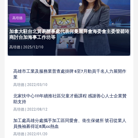
高培德
加拿大駐台北貿易辦事處代表何曼麗拜會海委會主委管碧玲
商討台加海事工作坊等
高培德 | 2025/12/10
高雄市工業及服務業普查處掛牌 6至7月動員千名人力展開作
業
高培德 | 2022/03/10
北家扶中心111年續推社區兒童才藝課程 感謝善心人士企業贊
助支持
高培德 | 2022/08/12
加工處高雄分處攜手加工區同愛會、衛生保健所 號召從業人
員挽袖募得近8萬cc熱血
高培德 | 2022/01/20