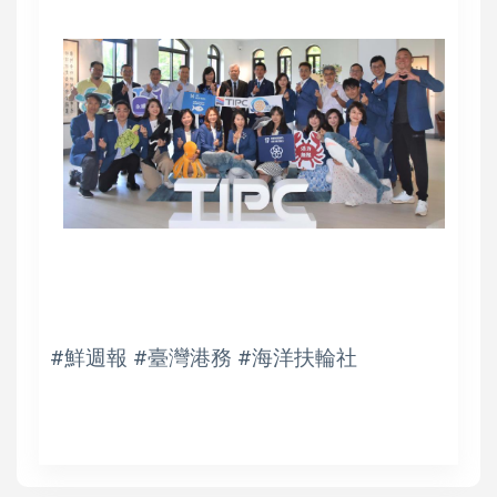
#鮮週報 #臺灣港務 #海洋扶輪社