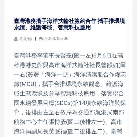
臺灣港務攜手海洋扶輪社簽約合作 攜手推環境
永續、維護海域、智慧科技應用
高培德
2023/06/06
臺灣港務李董事長賢義(圖一左)6月6日在高
雄港港史館與高市海洋扶輪社社長曾韻如(圖
一右)簽署「海洋一號」海洋清潔船合作備忘
錄(MOU)，攜手合推環境永續觀念、維護海
域生態環境及分享智慧科技應用，落實聯合
國永續發展目標(SDGs)第14項永續海洋與保
育，後排由左至右依序為交通部航港局南部
航務中心主任張博彥(圖二後排左一)、高市
海洋局副局長黃登福(圖二後排左二)、臺灣