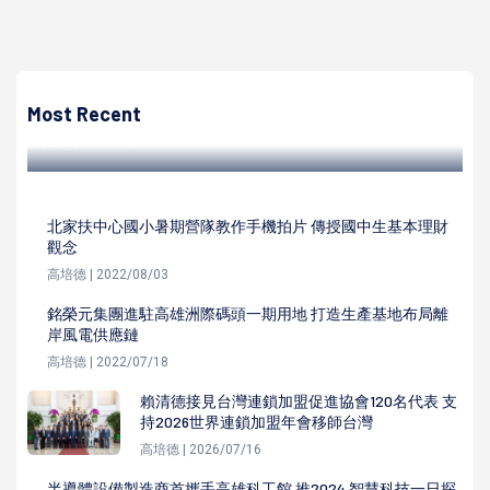
高培德
香港男青春痘粉瘤手術留疤坑洞 台灣資深整形名醫曹賜斌修
補淺化復原良好
Most Recent
高培德 | 2024/12/06
北家扶中心國小暑期營隊教作手機拍片 傳授國中生基本理財
觀念
高培德 | 2022/08/03
銘榮元集團進駐高雄洲際碼頭一期用地 打造生產基地布局離
岸風電供應鏈
高培德 | 2022/07/18
賴清德接見台灣連鎖加盟促進協會120名代表 支
持2026世界連鎖加盟年會移師台灣
高培德 | 2026/07/16
半導體設備製造商首攜手高雄科工館 推2024 智慧科技一日探