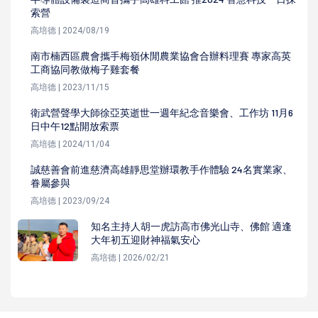
索營
高培德 | 2024/08/19
南市楠西區農會攜手梅嶺休閒農業協會合辦料理賽 專家高英
工商協同教做梅子雞套餐
高培德 | 2023/11/15
衛武營聲學大師徐亞英逝世一週年紀念音樂會、工作坊 11月6
日中午12點開放索票
高培德 | 2024/11/04
誠慈善會前進慈濟高雄靜思堂辦環教手作體驗 24名實業家、
眷屬參與
高培德 | 2023/09/24
知名主持人胡一虎訪高市佛光山寺、佛館 適逢
大年初五迎財神福氣安心
高培德 | 2026/02/21