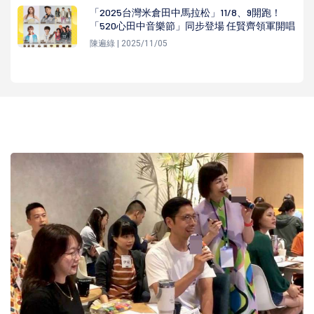
「2025台灣米倉田中馬拉松」11/8、9開跑！
「520心田中音樂節」同步登場 任賢齊領軍開唱
陳遍綠 | 2025/11/05