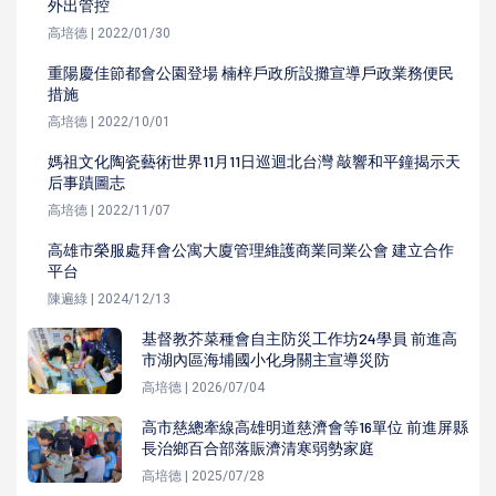
外出管控
高培德 | 2022/01/30
重陽慶佳節都會公園登場 楠梓戶政所設攤宣導戶政業務便民
措施
高培德 | 2022/10/01
媽祖文化陶瓷藝術世界11月11日巡迴北台灣 敲響和平鐘揭示天
后事蹟圖志
高培德 | 2022/11/07
高雄市榮服處拜會公寓大廈管理維護商業同業公會 建立合作
平台
陳遍綠 | 2024/12/13
基督教芥菜種會自主防災工作坊24學員 前進高
市湖內區海埔國小化身關主宣導災防
高培德 | 2026/07/04
高市慈總牽線高雄明道慈濟會等16單位 前進屏縣
長治鄉百合部落賑濟清寒弱勢家庭
高培德 | 2025/07/28