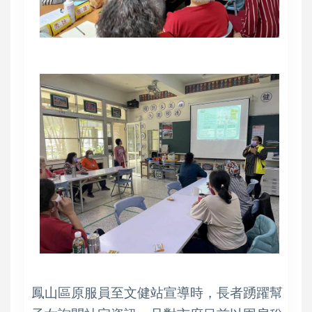
鳳山區原服員至文健站宣導時，長者踴躍幫