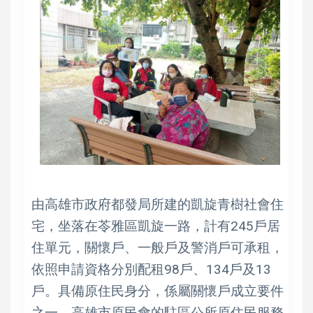
由高雄市政府都發局所建的凱旋青樹社會住
宅，坐落在苓雅區凱旋一路，計有245戶居
住單元，關懷戶、一般戶及警消戶可承租，
依照申請資格分別配租98戶、134戶及13
戶。具備原住民身分，係屬關懷戶成立要件
之一，高雄市原民會的駐區公所原住民服務