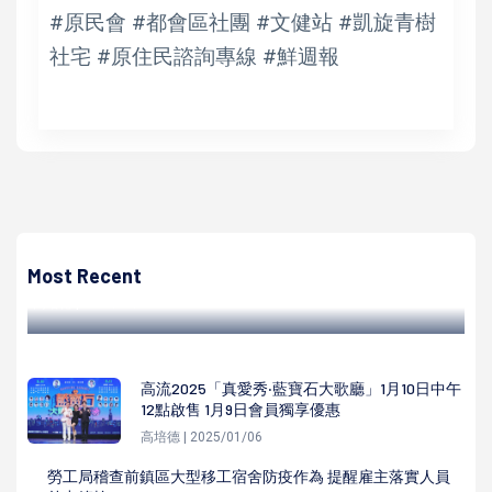
#原民會 #都會區社團 #文健站 #凱旋青樹
社宅 #原住民諮詢專線 #鮮週報
高培德
高市電影館長短腳電影院2至6月7活動、單元19場獻映國際
影展優秀短片
Most Recent
高培德 | 2026/02/04
高流2025「真愛秀‧藍寶石大歌廳」1月10日中午
12點啟售 1月9日會員獨享優惠
高培德 | 2025/01/06
勞工局稽查前鎮區大型移工宿舍防疫作為 提醒雇主落實人員