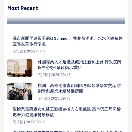
大發產服園區、廠協會、菲律賓駐台機構前進太陽能光電風
雨球場 合辦移工球類競賽
Most Recent
高培德 | 2024/06/02
高市新聞局邀親子網紅Summer、雙胞胎湯湯、水水入鏡短片
宣導友善步行環境
高培德 | 2024/11/17
外國專業人才延攬及僱用法新制上路 行政院南
服中心等4單位揭示重點
高培德 | 2026/03/18
桃園、高雄兩市青創團隊會師觀摩學習交流 擘
劃青創產業永續發展藍圖
高培德 | 2025/09/18
運輸業苗栗廠女包裝工遭機台捲入右腿截肢 高市勞工局勞檢
處全力協處維勞動權益
高培德 | 2022/02/19