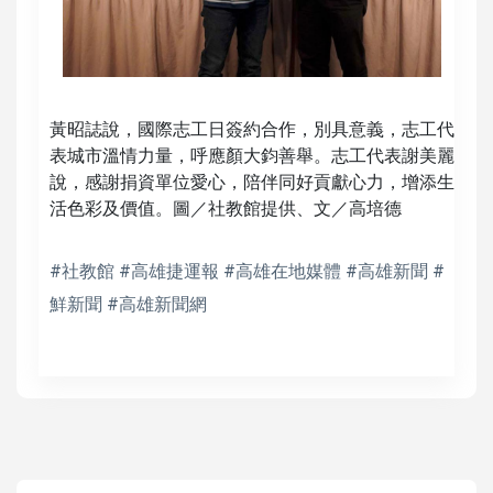
黃昭誌說，國際志工日簽約合作，別具意義，志工代
表城市溫情力量，呼應顏大鈞善舉。志工代表謝美麗
說，感謝捐資單位愛心，陪伴同好貢獻心力，增添生
活色彩及價值。圖／社教館提供、文／高培德
#社教館 #高雄捷運報 #高雄在地媒體 #高雄新聞 #
鮮新聞 #高雄新聞網
高培德