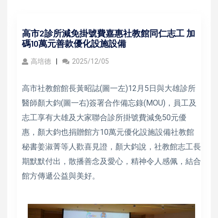
高市2診所減免掛號費嘉惠社教館同仁志工 加
碼10萬元善款優化設施設備
高培德
2025/12/05
高市社教館館長黃昭誌(圖一左)12月5日與大雄診所
醫師顏大鈞(圖一右)簽署合作備忘錄(MOU)，員工及
志工享有大雄及大家聯合診所掛號費減免50元優
惠，顏大鈞也捐贈館方10萬元優化設施設備社教館
秘書姜淑菁等人歡喜見證，顏大鈞說，社教館志工長
期默默付出，散播善念及愛心，精神令人感佩，結合
館方傳遞公益與美好。