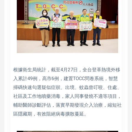
根據衛生局統計，截至4月27日，全台登革熱境外移
入累計49例，高市6例，建置TOCC問卷系統，智慧
掃碼快速勾選疑似症狀、出境、蚊蟲曾叮咬、住處、
社區及工作地噴藥消毒，家人同事發燒不適等項目，
輔助醫師診斷評估，落實早期發現介入治療，縮短社
區隱藏期，有效阻絕病毒擴散蔓延。