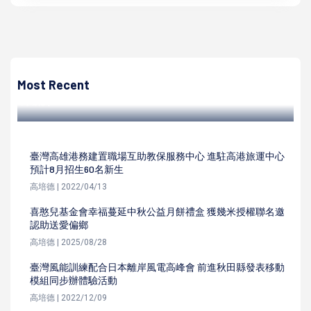
高培德
新冠肺炎疫情衝擊安得烈慈善協會募集年菜食物箱 籲請各界
認助嘉惠弱勢兒少長輩
Most Recent
高培德 | 2022/12/30
臺灣高雄港務建置職場互助教保服務中心 進駐高港旅運中心
預計8月招生60名新生
高培德 | 2022/04/13
喜憨兒基金會幸福蔓延中秋公益月餅禮盒 獲幾米授權聯名邀
認助送愛偏鄉
高培德 | 2025/08/28
臺灣風能訓練配合日本離岸風電高峰會 前進秋田縣發表移動
模組同步辦體驗活動
高培德 | 2022/12/09