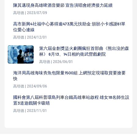
陳其邁現身高雄啤酒音樂節 宣告演唱會經濟接力延續
高培德 | 2023/07/09
高市新興4社福中心募得逾473萬元扶助金 頒狀小卡感謝61單
位愛心連線
高培德 | 2024/12/01
第六屆金創獎盜火劇團瘋狂首部曲《熊出沒的森
林》 6月13、14日相約衛武營戲劇院
高培德 | 2026/06/01
海洋局高雄海味夯魚包限量1500組 上網預定現場取貨要搶要
快
高培德 | 2024/09/06
國科會第八屆科普環島列車台鐵高雄車站啟程 雄女18名師生設
置3道遊戲關卡吸睛
高培德 | 2023/11/01