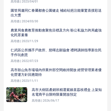
高培德 | 2023/04/01
園管局邀同仁眷屬都會公園健走 補給站挹注能量驚喜摸彩送
出大獎
高培德 | 2024/03/30
農業局食農教育推動會聚焦目標及方向 盼公私協力跨局處強
化民眾素養
高培德 | 2023/11/29
仁武區公所攜手戶政所、慈暉志願協會 禮聘講師指導新住民
手作玩創意
高培德 | 2022/07/23
高市鼓山魚市場場內停業外部空間維持開放 經營管理業者優
化營運方針回應期待
高培德 | 2023/11/11
高市大樹區產銷班精選紫娘喜荔枝禮盒 上架知
名電商平台限時限量開放預定
高培德 | 2026/06/17