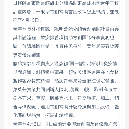
日移師高市圖書館旗山分館協助東高雄地區青年了解
計畫內容，一般型青創補助首度改採線上申請，並展
延至4月15日。
青年局長林楷軒說，說明會除介紹青創補助計畫內容
與申請流程，並安排曾獲補助青創團隊分享實務經
驗，偏遠地區企業、具原住民身分、青年局競賽曾獲
獎者優先審查。
釀釀辣炒年糕負責人溫彥禎(圖一)說，新傳肺炎疫情
期間返鄉，斜槓種植蔬果，領先美濃區選用在地食材
製作客家韓式料理，感謝青年局資金挹注穩定營運。
菓菓芒實業共同創辦人陳宏明(圖二)說，取材高市大
樹區芒果、芭樂、鳳梨等水果，建立種植、加工、銷
售等供應鏈，運用青創補助升級冷凍與加工設備，強
化產能與品質，拓展市場版圖。
青年局4月2日、7日續前進亞灣新創園及台鐵新左營