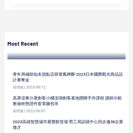
高培德
陳其邁市政會議指示續推青年創就業輔導 參觀六龜區金煌芒
果市集布農族語推銷
Most Recent
高培德 | 2023/07/11
青年局補助知名甜點店研發鳳檸酥 2023日本國際觀光商品設
計賽奪金
高培德 | 2023/08/12
高屏澎東分署創客小棧澎湖創客基地開辦手作課程 講師示範
教做杯墊證件套零錢包等
高培德 | 2022/06/07
2023高雄智慧城市展覽館登場 勞工局訓就中心同步邀36企業
徵才