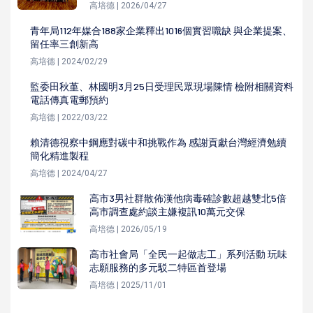
高培德 | 2026/04/27
青年局112年媒合188家企業釋出1016個實習職缺 與企業提案、
留任率三創新高
高培德 | 2024/02/29
監委田秋堇、林國明3月25日受理民眾現場陳情 檢附相關資料
電話傳真電郵預約
高培德 | 2022/03/22
賴清德視察中鋼應對碳中和挑戰作為 感謝貢獻台灣經濟勉續
簡化精進製程
高培德 | 2024/04/27
高市3男社群散佈漢他病毒確診數超越雙北5倍
高市調查處約談主嫌複訊10萬元交保
高培德 | 2026/05/19
高市社會局「全民一起做志工」系列活動 玩味
志願服務的多元駁二特區首登場
高培德 | 2025/11/01