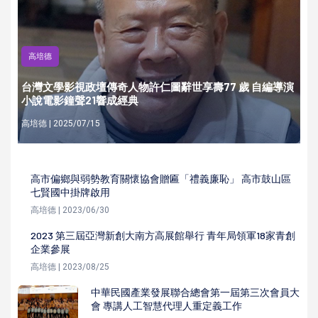
高培德
台灣文學影視政壇傳奇人物許仁圖辭世享壽77 歲 自編導演
小說電影鐘聲21響成經典
高培德 | 2025/07/15
高市偏鄉與弱勢教育關懷協會贈匾「禮義廉恥」 高市鼓山區
七賢國中掛牌啟用
高培德 | 2023/06/30
2023 第三屆亞灣新創大南方高展館舉行 青年局領軍18家青創
企業參展
高培德 | 2023/08/25
中華民國產業發展聯合總會第一屆第三次會員大
會 專講人工智慧代理人重定義工作