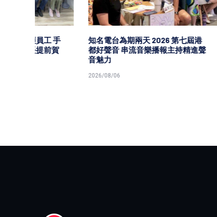
 手
知名電台為期兩天 2026 第七屆港
高市經
前賀
都好聲音 串流音樂播報主持精進聲
證機構推
音魅力
學員喜
2026/08/06
2026/08/0