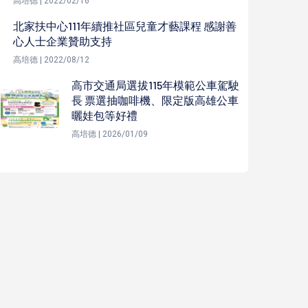
高培德 | 2022/02/16
北家扶中心111年續推社區兒童才藝課程 感謝善
心人士企業贊助支持
高培德 | 2022/08/12
高市交通局選拔115年模範公車駕駛
長 票選抽咖啡機、限定版高雄公車
曬娃包等好禮
高培德 | 2026/01/09