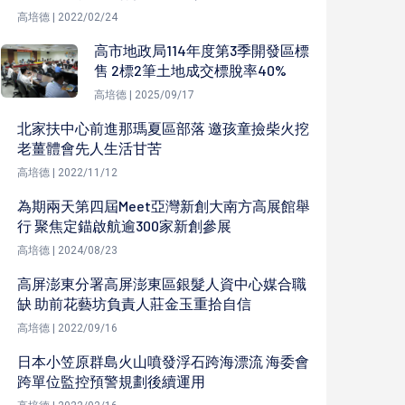
高培德 | 2022/02/24
高市地政局114年度第3季開發區標
售 2標2筆土地成交標脫率40%
高培德 | 2025/09/17
北家扶中心前進那瑪夏區部落 邀孩童撿柴火挖
老薑體會先人生活甘苦
高培德 | 2022/11/12
為期兩天第四屆Meet亞灣新創大南方高展館舉
行 聚焦定錨啟航逾300家新創參展
高培德 | 2024/08/23
高屏澎東分署高屏澎東區銀髮人資中心媒合職
缺 助前花藝坊負責人莊金玉重拾自信
高培德 | 2022/09/16
日本小笠原群島火山噴發浮石跨海漂流 海委會
跨單位監控預警規劃後續運用