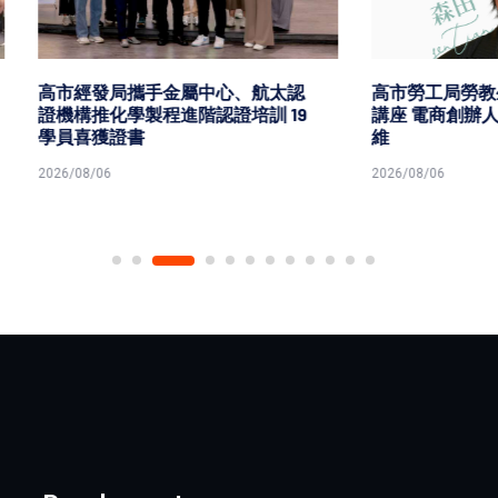
發局攜手金屬中心、航太認
高市勞工局勞教生活中心職人
化學製程進階認證培訓 19
講座 電商創辦人森田談創業
獲證書
維
6
2026/08/06