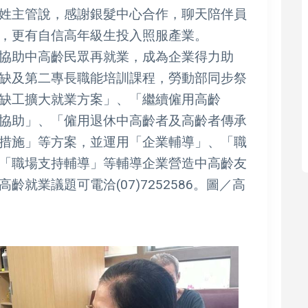
姓主管說，感謝銀髮中心合作，聊天陪伴員
真，更有自信高年級生投入照服產業。
協助中高齡民眾再就業，成為企業得力助
缺及第二專長職能培訓課程，勞動部同步祭
缺工擴大就業方案」、「繼續僱用高齡
協助」、「僱用退休中高齡者及高齡者傳承
措施」等方案，並運用「企業輔導」、「職
「職場支持輔導」等輔導企業營造中高齡友
就業議題可電洽(07)7252586。圖／高