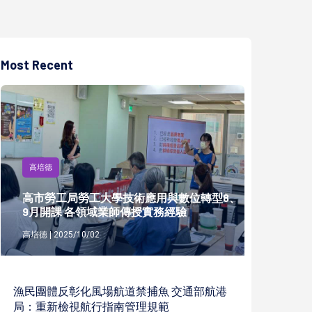
Most Recent
高培德
高市勞工局勞工大學技術應用與數位轉型8、
9月開課 各領域業師傳授實務經驗
高培德 | 2025/10/02
漁民團體反彰化風場航道禁捕魚 交通部航港
局：重新檢視航行指南管理規範