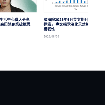
分享
國海院2026年6月英文期刊「海洋
台鐵高
破框思
探索」 專文揭示液化天然氣船隊結
樂園區
構韌性
型首度
2026/08/06
2026/08/