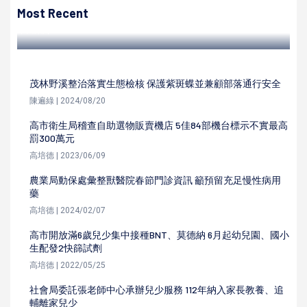
打擊毒防犯罪
Most Recent
高培德 | 2022/10/04
茂林野溪整治落實生態檢核 保護紫斑蝶並兼顧部落通行安全
陳遍綠 | 2024/08/20
高市衛生局稽查自助選物販賣機店 5佳84部機台標示不實最高
罰300萬元
高培德 | 2023/06/09
農業局動保處彙整獸醫院春節門診資訊 籲預留充足慢性病用
藥
高培德 | 2024/02/07
高市開放滿6歲兒少集中接種BNT、莫德納 6月起幼兒園、國小
生配發2快篩試劑
高培德 | 2022/05/25
社會局委託張老師中心承辦兒少服務 112年納入家長教養、追
輔離家兒少