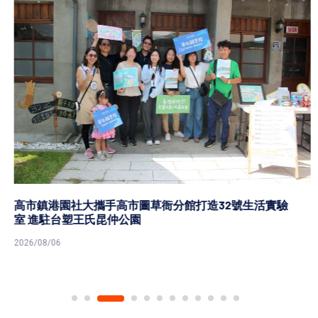
高市鎮港園社大攜手高市圖草衙分館打造32號生活實驗
室 進駐台塑王氏昆仲公園
2026/08/06