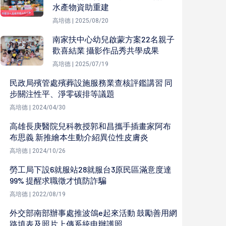
水產物資助重建
高培德 | 2025/08/20
南家扶中心幼兒啟蒙方案22名親子
歡喜結業 攝影作品秀共學成果
高培德 | 2025/07/19
民政局殯管處殯葬設施服務業查核評鑑講習 同
步關注性平、淨零碳排等議題
高培德 | 2024/04/30
高雄長庚醫院兒科教授郭和昌攜手插畫家阿布
布思義 新推繪本生動介紹異位性皮膚炎
高培德 | 2024/10/26
勞工局下設6就服站28就服台3原民區滿意度達
99% 提醒求職徵才慎防詐騙
高培德 | 2022/08/19
外交部南部辦事處推波鴿e起來活動 鼓勵善用網
路填表及照片上傳系統申辦護照