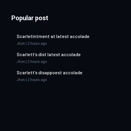
Popular post
Scarletintment at latest accolade
Jhon | 2 hours ago
Scarlett’s dist latest accolade
Jhon | 2 hours ago
Scarlett’s disappoest accolade
Jhon | 2 hours ago