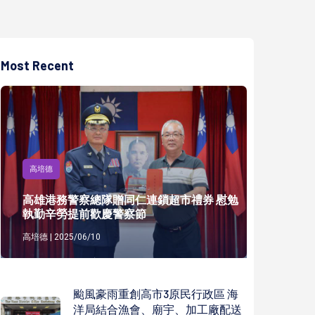
Most Recent
高培德
高雄港務警察總隊贈同仁連鎖超市禮券 慰勉
執勤辛勞提前歡慶警察節
高培德 | 2025/06/10
颱風豪雨重創高市3原民行政區 海
洋局結合漁會、廟宇、加工廠配送