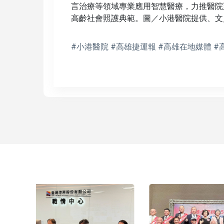
言治療等領域專業應用智慧醫療，力推醫院
高齡社會照護典範。圖／小港醫院提供、文
#小港醫院 #高雄捷運報 #高雄在地媒體 #
中鋼11
持平盤