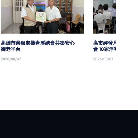
安心
高市經發局2026淨零轉型技術交流
高市勞
會 10家淨零技服廠商分享解決方案
原民就
2026/08/07
2026/08/