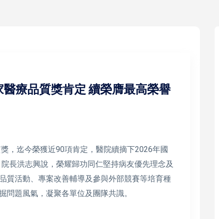
家醫療品質獎肯定 續榮膺最高榮譽
獎，迄今榮獲近90項肯定，醫院續摘下2026年國
獎，院長洪志興說，榮耀歸功同仁堅持病友優先理念及
品質活動、專案改善輔導及參與外部競賽等培育種
掘問題風氣，凝聚各單位及團隊共識。