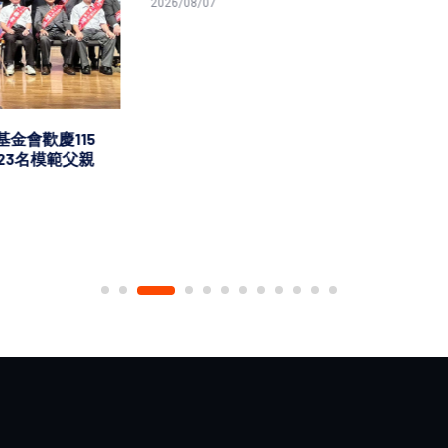
7
高雄市榮服處攜青溪總會共築
御老平台
2026/08/07