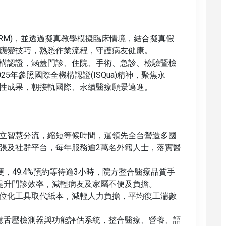
RM)，並透過擬真教學模擬臨床情境，結合擬真假
應變技巧，熟悉作業流程，守護病友健康。
構認證，涵蓋門診、住院、手術、急診、檢驗暨檢
5年參照國際全機構認證(ISQua)精神，聚焦永
性成果，朝接軌國際、永續醫療願景邁進。
立智慧分流，縮短等候時間，還領先全台營造多國
張及社群平台，每年服務逾2萬名外籍人士，落實醫
便，49.4%預約等待逾3小時，院方整合醫療品質手
提升門診效率，減輕病友及家屬不便及負擔。
位化工具取代紙本，減輕人力負擔，平均復工湍數
智慧舌壓檢測器與功能評估系統，整合醫療、營養、語