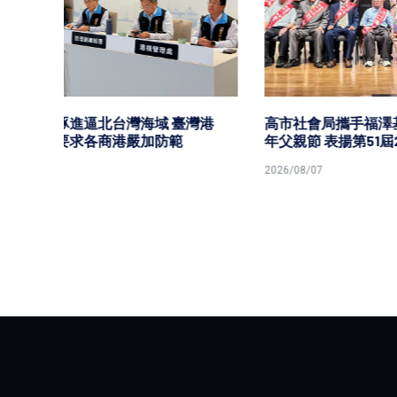
2026/08/0
灣港
高市社會局攜手福澤基金會歡慶115
年父親節 表揚第51屆23名模範父親
2026/08/07