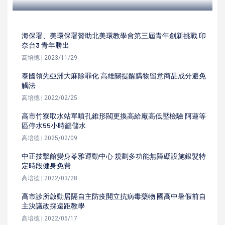
海保署、美環保署贊助北美環教學會第三屆青年創新挑戰 印
奈台3 青年勝出
高培德 | 2023/11/29
泰國領先亞洲大麻除罪化 高雄關提醒購物留意商品成分避免
觸法
高培德 | 2022/02/25
高市竹寮取水站單噴孔錐形閥更換高給廠高低壓檢驗 阿蓮等
區停水55小時籲儲水
高培德 | 2025/02/09
中正技擊館變身苓雅運動中心 規劃多功能無障礙設施銀髮特
定時段健身免費
高培德 | 2022/03/28
高市診所啟動居隔自主防疫開立抗病毒藥物 國高中暑假前自
主決議改採遠距教學
高培德 | 2022/05/17