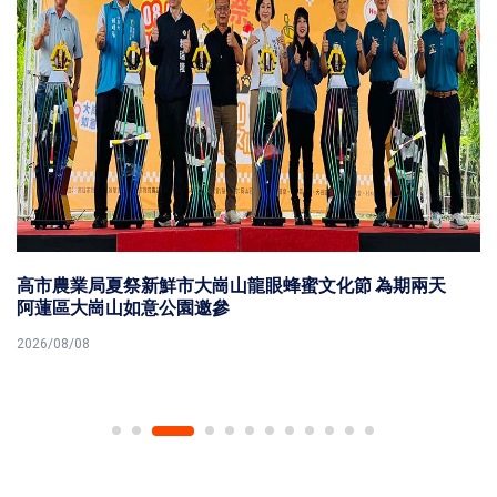
高市農業局夏祭新鮮市大崗山龍眼蜂蜜文化節 為期兩天
阿蓮區大崗山如意公園邀參
2026/08/08