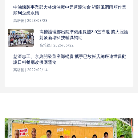
中油煉製事業部大林煉油廠中元普渡法會 祈願風調雨順作業
順利企業永續
高培德 | 2023/08/23
高醫護理部出院準備組長照3.0宣導週 擴大照護
對象新增科技輔具補助
高培德 | 2026/06/22
慈濟志工、京典開發董座鄭楊慶 攜手已故飯店總座連世昌勸
說日料餐廳改供應蔬食
高培德 | 2022/09/14