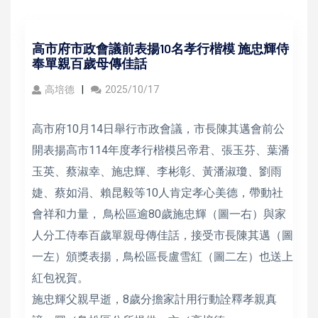
高市府市政會議前表揚10名孝行楷模 施忠輝侍
奉單親百歲母傳佳話
高培德
2025/10/17
高市府10月14日舉行市政會議，市長陳其邁會前公
開表揚高市114年度孝行楷模呂帝君、張玉芬、葉潘
玉英、蔡淑幸、施忠輝、李彬彰、黃潘淑瓊、劉雨
婕、蔡如涓、賴昆毅等10人肯定孝心美德，帶動社
會祥和力量， 鳥松區逾80歲施忠輝（圖一右）與家
人分工侍奉百歲單親母傳佳話，接受市長陳其邁（圖
一左）頒獎表揚，鳥松區長盧雪紅（圖二左）也送上
紅包祝賀。
施忠輝父親早逝，8歲分擔家計用行動詮釋孝親真