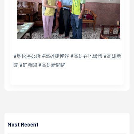
#鳥松區公所 #高雄捷運報 #高雄在地媒體 #高雄新
聞 #鮮新聞 #高雄新聞網
高培德
交通部航港局112年第二次航海人員測驗榜示 一、 二等船副
管輪94人合格
Most Recent
高培德 | 2023/07/07