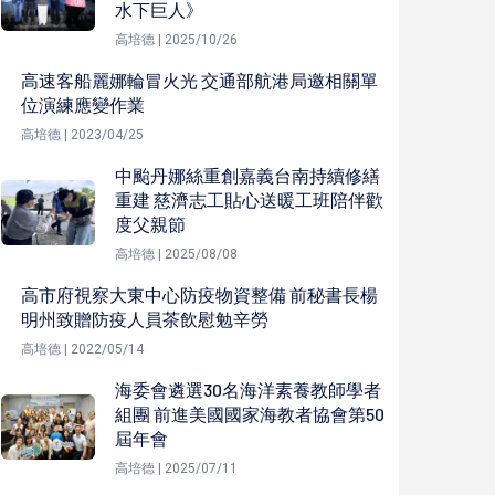
水下巨人》
高培德 | 2025/10/26
高速客船麗娜輪冒火光 交通部航港局邀相關單
位演練應變作業
高培德 | 2023/04/25
中颱丹娜絲重創嘉義台南持續修繕
重建 慈濟志工貼心送暖工班陪伴歡
度父親節
高培德 | 2025/08/08
高市府視察大東中心防疫物資整備 前秘書長楊
明州致贈防疫人員茶飲慰勉辛勞
高培德 | 2022/05/14
海委會遴選30名海洋素養教師學者
組團 前進美國國家海教者協會第50
屆年會
高培德 | 2025/07/11