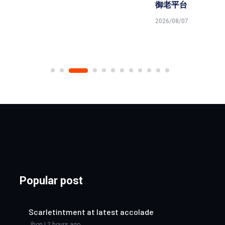
御老平台
2026/08/07
Popular post
Scarletintment at latest accolade
Jhon | 2 hours ago