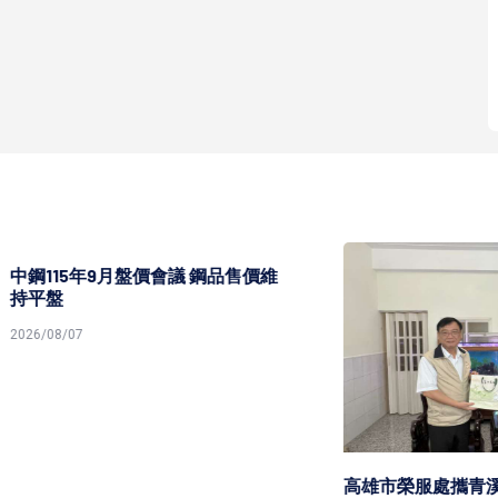
5年9月盤價會議 鋼品售價維
7
高雄市榮服處攜青溪總會共築