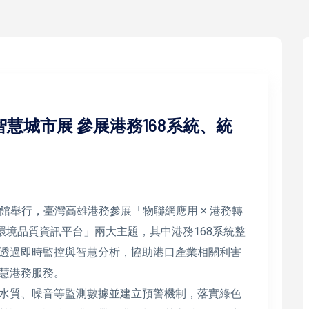
智慧城市展 參展港務168系統、統
展覽館舉行，臺灣高雄港務參展「物聯網應用 × 港務轉
環境品質資訊平台」兩大主題，其中港務168系統整
透過即時監控與智慧分析，協助港口產業相關利害
慧港務服務。
水質、噪音等監測數據並建立預警機制，落實綠色