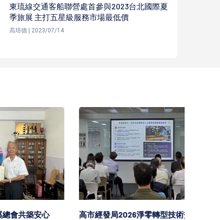
東琉線交通客船聯營處首參與2023台北國際夏
季旅展 主打五星級服務市場最低價
高培德 | 2023/07/14
安心
高市經發局2026淨零轉型技術交流
高市勞