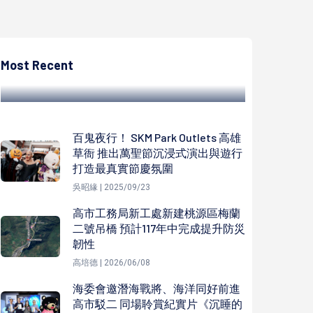
高培德
東高雄有線電視社區影像媒體識讀創作營 宣
導防詐傳授手機拍片技巧
Most Recent
高培德 | 2024/09/26
百鬼夜行！ SKM Park Outlets 高雄
草衙 推出萬聖節沉浸式演出與遊行
打造最真實節慶氛圍
吳昭緣 | 2025/09/23
高市工務局新工處新建桃源區梅蘭
二號吊橋 預計117年中完成提升防災
韌性
高培德 | 2026/06/08
海委會邀潛海戰將、海洋同好前進
高市駁二 同場聆賞紀實片《沉睡的