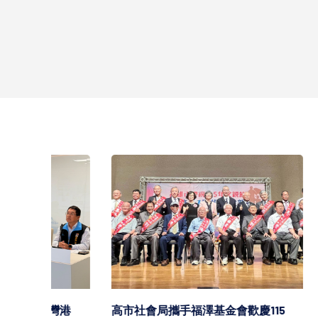
中鋼11
持平盤
2026/08/0
灣港
高市社會局攜手福澤基金會歡慶115