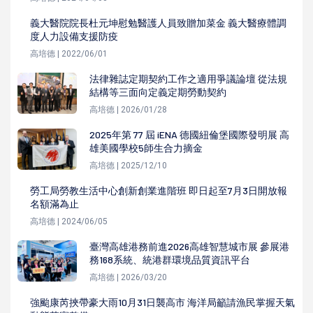
義大醫院院長杜元坤慰勉醫護人員致贈加菜金 義大醫療體調
度人力設備支援防疫
高培德 | 2022/06/01
法律雜誌定期契約工作之適用爭議論壇 從法規
結構等三面向定義定期勞動契約
高培德 | 2026/01/28
2025年第 77 屆 iENA 德國紐倫堡國際發明展 高
雄美國學校5師生合力摘金
高培德 | 2025/12/10
勞工局勞教生活中心創新創業進階班 即日起至7月3日開放報
名額滿為止
高培德 | 2024/06/05
臺灣高雄港務前進2026高雄智慧城市展 參展港
務168系統、統港群環境品質資訊平台
高培德 | 2026/03/20
強颱康芮挾帶豪大雨10月31日襲高市 海洋局籲請漁民掌握天氣