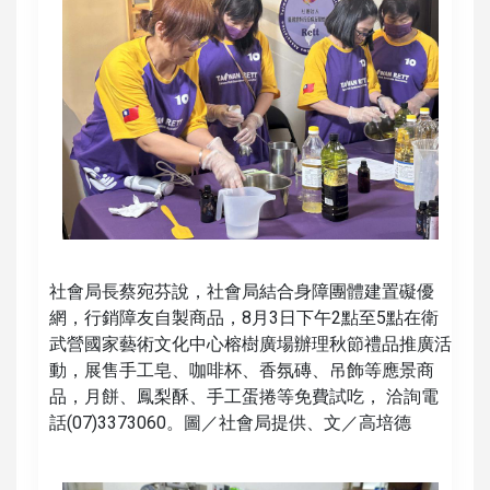
社會局長蔡宛芬說，社會局結合身障團體建置礙優
網，行銷障友自製商品，8月3日下午2點至5點在衛
武營國家藝術文化中心榕樹廣場辦理秋節禮品推廣活
動，展售手工皂、咖啡杯、香氛磚、吊飾等應景商
品，月餅、鳳梨酥、手工蛋捲等免費試吃， 洽詢電
話(07)3373060。圖／社會局提供、文／高培德