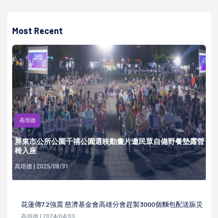
Most Recent
高培德
屏東市公所公園千禧公園選映動畫片邀民眾自備野餐墊露營
椅入座
高培德 | 2025/08/31
花蓮傳7.2強震 慈濟基金會高雄分會趕製3000個麵包配送賑災
高培德 | 2024/04/03