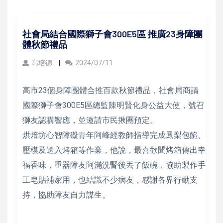
社會局結合國際獅子會300E5區 推廣23身障團
體秋節禮品
高培德
2024/07/11
高市23個身障團體合推百款秋節禮品，社會局商請
國際獅子會300E5區總監陳明賢化身公益大使，號召
獅友認購響應，並邀請市民揪團預定。
烘焙坊心智障礙青年阿峰經教師指導完成鳳梨包餡、
壓模及送入烤箱等作業，他說，最喜歡聞烤箱傳出幸
福香味，重器障友阿滿洗腎後丟了飯碗，協助製作手
工皂貼補家用，也結識不少病友，感謝各界行動支
持，協助障友自力謀生。