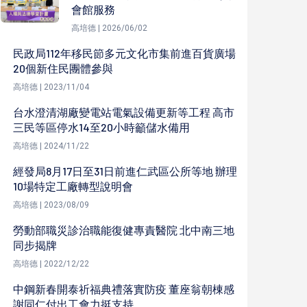
會館服務
高培德 | 2026/06/02
民政局112年移民節多元文化市集前進百貨廣場
20個新住民團體參與
高培德 | 2023/11/04
台水澄清湖廠變電站電氣設備更新等工程 高市
三民等區停水14至20小時籲儲水備用
高培德 | 2024/11/22
經發局8月17日至31日前進仁武區公所等地 辦理
10場特定工廠轉型說明會
高培德 | 2023/08/09
勞動部職災診治職能復健專責醫院 北中南三地
同步揭牌
高培德 | 2022/12/22
中鋼新春開泰祈福典禮落實防疫 董座翁朝棟感
謝同仁付出工會力挺支持