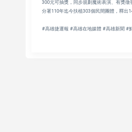
300元可抽獎，同步規劃魔術表演、有獎
分署110年迄今扶植303個民間團體，釋出1
#高雄捷運報 #高雄在地媒體 #高雄新聞 #