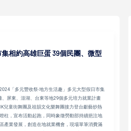
集相約高雄巨蛋 39個民團、微型
024「多元豐收祭‧地方生活趣」多元大型假日市集
結高雄、屏東、澎湖、台東等地29個多元培力就業計畫
BIK兒童街舞團及祖韻文化樂舞團接力登台獻藝炒熱
燈柱，宣布活動起跑，同時象徵勞動部持續挹注地
區產業發展，創造在地就業機會，現場單筆消費滿