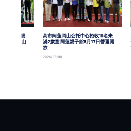
龍眼
高市阿蓮岡山公托中心招收16名未
海保署
崗山
滿2歲童 阿蓮親子館8月17日營運開
研究中心
放
量
2026/08/08
2026/08/0