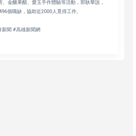
徵答、金釀果醋、愛玉手作體驗等活動，郭耿華說，
496個職缺，協助近2000人覓得工作。
鮮新聞 #高雄新聞網