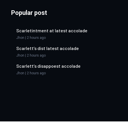
Popular post
Scarletintment at latest accolade
Jhon | 2 hours ago
Scarlett’s dist latest accolade
Jhon | 2 hours ago
Scarlett’s disappoest accolade
Jhon | 2 hours ago