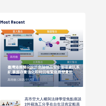
Most Recent
高培德
臺灣港務簡化設計危險物品安全管理資訊系
統 掌握存量強化即時回報緊急應變量能
高培德 | 2025/01/02
高市空大人權與法律學堂焦點座談
2外籍漁工分享在台生活肯定船員