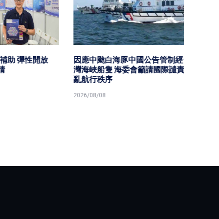
性開放
因應中颱白海豚中國公告管制經台
海委會
灣海峽船隻 海委會籲請國際譴責擾
親節同
亂航行秩序
2026/08/
2026/08/08