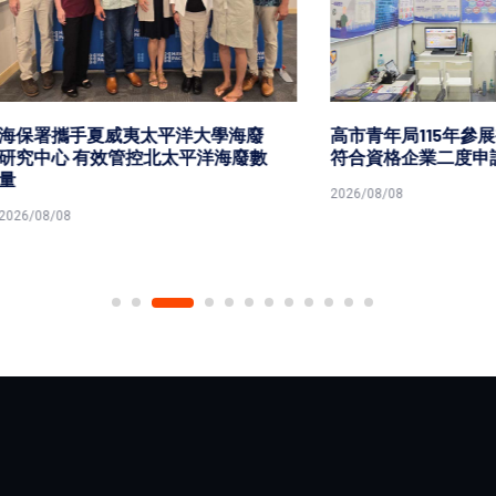
攜手夏威夷太平洋大學海廢
高市青年局115年參展補助 彈
 有效管控北太平洋海廢數
符合資格企業二度申請
2026/08/08
8