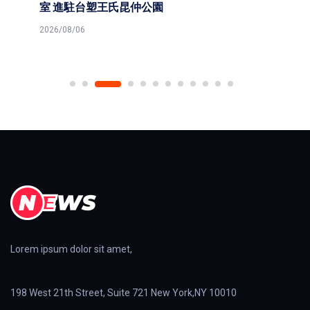
室 進駐台塑王氏昆仲公園
2026/08/06
Lorem ipsum dolor sit amet,
198 West 21th Street, Suite 721 New York,NY 10010