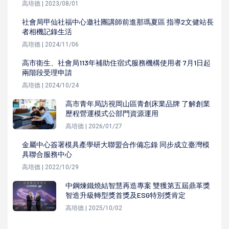
高培德 | 2023/08/01
社會局甲仙社福中心邀社團講師前進那瑪夏區 指導2文健站長
者相機記錄生活
高培德 | 2024/11/06
高市衛生、社會局113年補助住宿式服務機構使用者 7月1日起
兩階段受理申請
高培德 | 2024/10/24
高市青年局訪視岡山區青創床業品牌 了解創業
歷程營運模式公部門資源運用
高培德 | 2026/01/27
金屬中心簽署模具產學研大聯盟合作備忘錄 同步成立臺灣模
具聯合服務中心
高培德 | 2022/10/29
中鋼煉鐵燒結智慧再造專案 雙獲第五屆鼎革獎
智造升級轉型獎首獎及ESG特別獎肯定
高培德 | 2025/10/02