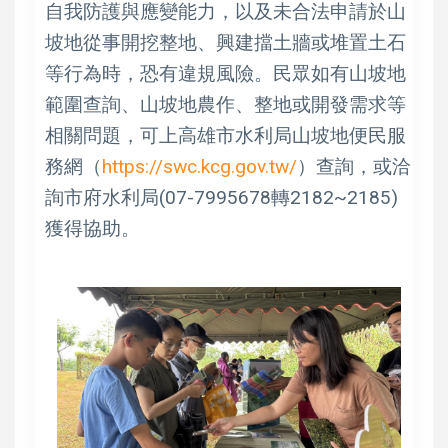
自我防護與應變能力，以及未合法申請於山
坡地從事開挖整地、興建擋土牆或堆置土石
等行為時，恐有違規風險。民眾如有山坡地
範圍查詢、山坡地農作、整地或開發需求等
相關問題，可上高雄市水利局山坡地便民服
務網（
https://swc.kcg.gov.tw/
）查詢，或洽
詢市府水利局(07-7995678轉2182~2185)
獲得協助。