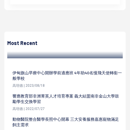
高培德
民政局111年特優暨資深里長表揚大會 陳其邁肯定236名得主
守護社區精神
Most Recent
高培德 | 2022/09/07
伊甸旗山早療中心開辦學前適應班 4年助40名慢飛天使轉銜一
般學校
高培德 | 2023/08/18
響應教育部非洲菁英人才培育專案 義大結盟南非金山大學鼓
勵學生交換學習
高培德 | 2022/07/27
動物醫院整合醫學長照中心開幕 三大安養服務嘉惠寵物滿足
飼主需求