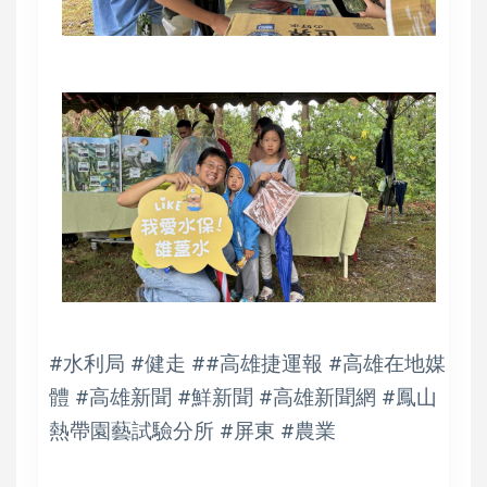
#水利局 #健走 ##高雄捷運報 #高雄在地媒
體 #高雄新聞 #鮮新聞 #高雄新聞網 #鳳山
熱帶園藝試驗分所 #屏東 #農業