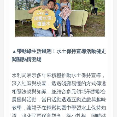
▲帶動綠生活風潮！水土保持宣導活動健走
闖關熱情登場
水利局表示多年來積極推動水土保持宣導，
深入社區與校園，透過淺顯易懂的方式傳遞
相關法規與知識，並結合多元領域舉辦聯合
展攤與活動，當日活動透過互動遊戲與趣味
教學，讓親子在輕鬆氛圍中學習水土保持知
識，強化民眾保育觀念，從小扎根。同時結