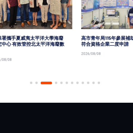
攜手夏威夷太平洋大學海廢
高市青年局115年參展補助 彈
 有效管控北太平洋海廢數
符合資格企業二度申請
2026/08/08
8