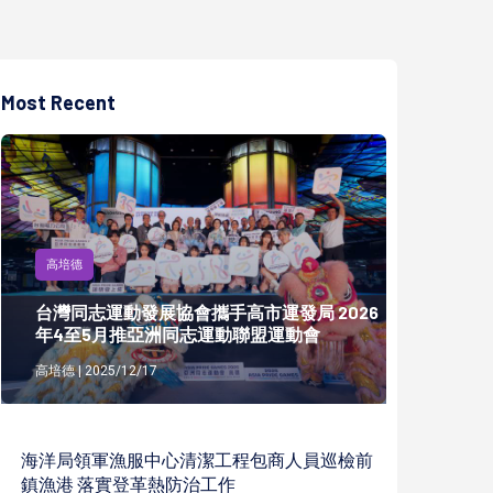
Most Recent
高培德
台灣同志運動發展協會攜手高市運發局 2026
年4至5月推亞洲同志運動聯盟運動會
高培德 | 2025/12/17
海洋局領軍漁服中心清潔工程包商人員巡檢前
鎮漁港 落實登革熱防治工作