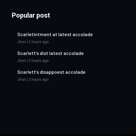
Popular post
Scarletintment at latest accolade
Jhon | 2 hours ago
Scarlett’s dist latest accolade
Jhon | 2 hours ago
Scarlett’s disappoest accolade
Jhon | 2 hours ago