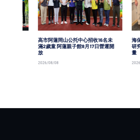
龍眼
高市阿蓮岡山公托中心招收16名未
海保署
崗山
滿2歲童 阿蓮親子館8月17日營運開
研究中心
放
量
2026/08/08
2026/08/0