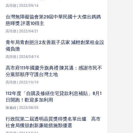
高培德 | 2022/09/16
台灣無障礙協會第29屆中華民國十大傑出媽媽
慈暉獎 評選10得主
高培德 | 2022/04/21
青年局青創挹注2友善親子店家 減輕創業租金設
備負擔
高培德 | 2024/04/14
高市府111年國慶升旗典禮 陳其邁：感謝市民不
分黨部順序守護台灣土地
高培德 | 2022/10/10
112年度「自購及修繕住宅貸款利息補貼」8月1
日開跑！歡迎多加利用
陳遍綠 | 2023/08/05
行政院第二屆透明晶質獎得獎名單出爐 高市
社會局獲頒創新廉能措施類優選