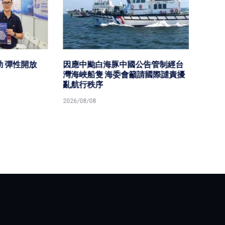
性開放
因應中颱白海豚中國公告管制經台
海委會
灣海峽船隻 海委會籲請國際譴責擾
親節同
亂航行秩序
2026/08/
2026/08/08