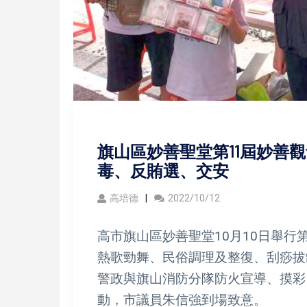
旗山區妙善聖堂第11屆妙善
毒、反賄選、交安
高培德
2022/10/12
高市旗山區妙善聖堂10月10日舉行
熱歌勁舞、民俗調理及整復、刮痧拔
警政與旗山消防分隊防火宣導、摸彩
動，市議員朱信強到場致意。