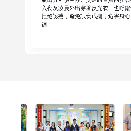
入夜及凌晨外出穿著反光衣，也呼籲
拒絕誘惑，避免誤食成癮，危害身心
德