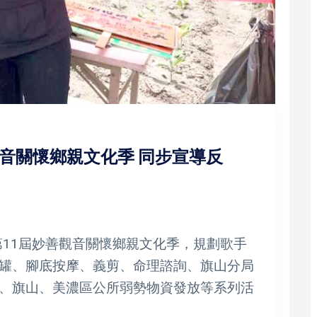
觀音關懷鄉親文化季 同步宣導反
第11屆妙善觀音關懷鄉親文化季，規劃歌手
罐、腳底按摩、義剪、命理諮詢、旗山分局
、旗山、美濃區公所弱勢物資發放等系列活